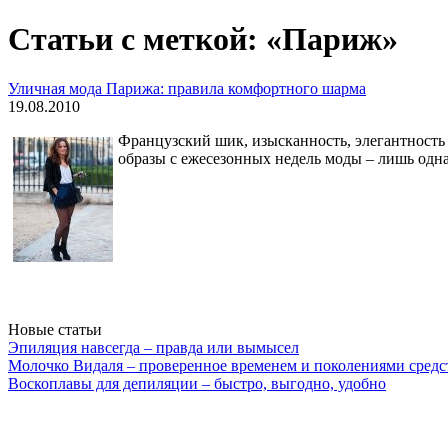
Статьи с меткой: «Париж»
Уличная мода Парижа: правила комфортного шарма
19.08.2010
Французский шик, изысканность, элегантность 
образы с ежесезонных недель моды – лишь одна
Новые статьи
Эпиляция навсегда – правда или вымысел
Молочко Видаля – проверенное временем и поколениями средс
Воскоплавы для депиляции – быстро, выгодно, удобно