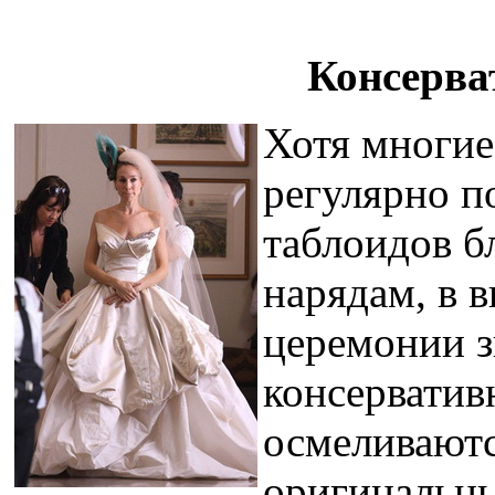
Консерва
Хотя многие
регулярно п
таблоидов б
нарядам, в 
церемонии з
консерватив
осмеливаютс
оригинальны