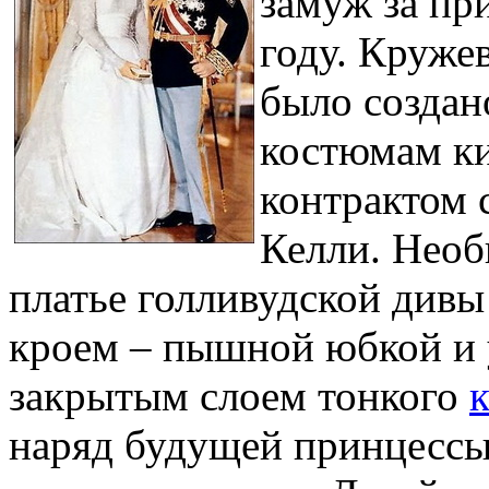
замуж за пр
году. Круже
было создан
костюмам к
контрактом 
Келли. Необ
платье голливудской дивы
кроем – пышной юбкой и 
закрытым слоем тонкого
наряд будущей принцесс