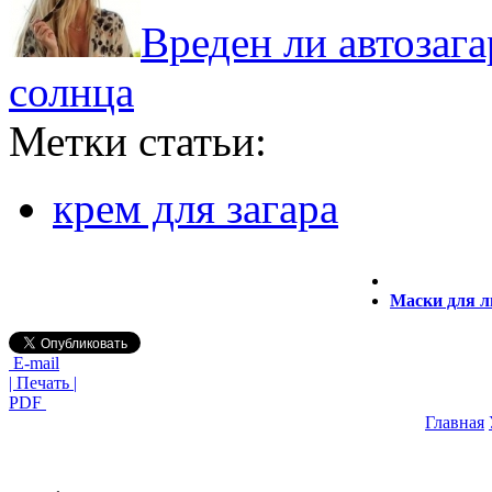
Вреден ли автозаг
солнца
Метки статьи:
крем для загара
Маски для л
E-mail
| Печать |
PDF
Главная