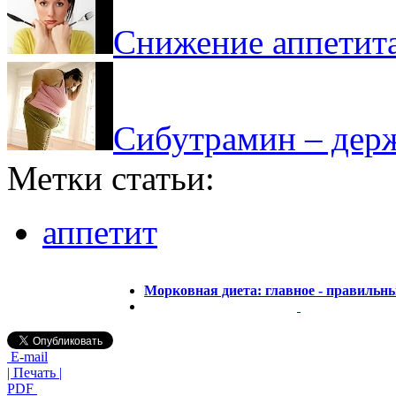
Снижение аппетит
Сибутрамин – держ
Метки статьи:
аппетит
Морковная диета: главное - правильн
E-mail
| Печать |
PDF