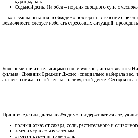
курицы, чай.
Седьмой день. На обед – порция овощного супа с чесноко
Такой режим питания необходимо повторить в течение еще одн
возможности следует избегать стрессовых ситуаций, проводи
Большими почитательницами голливудской диеты являются Нико
фильма «Дневник Бриджит Джонс» специально набирала вес, ч
актриса снижала свой вес на голливудской диете. Сегодня она 
При проведении диеты необходимо придерживаться следующих
полный отказ от сахара, соли, растительного и сливочного
замена черного чая зеленым;
отказ от курения и алкоголя;