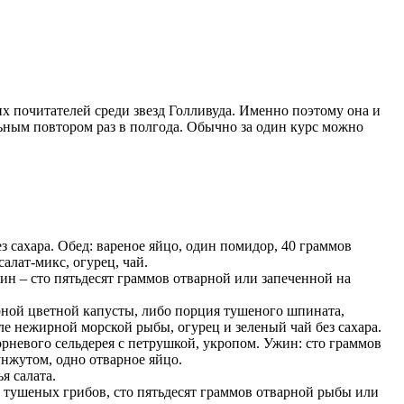
х почитателей среди звезд Голливуда. Именно поэтому она и
льным повтором раз в полгода. Обычно за один курс можно
з сахара. Обед: вареное яйцо, один помидор, 40 граммов
алат-микс, огурец, чай.
жин – сто пятьдесят граммов отварной или запеченной на
варной цветной капусты, либо порция тушеного шпината,
ле нежирной морской рыбы, огурец и зеленый чай без сахара.
орневого сельдерея с петрушкой, укропом. Ужин: сто граммов
унжутом, одно отварное яйцо.
я салата.
в тушеных грибов, сто пятьдесят граммов отварной рыбы или