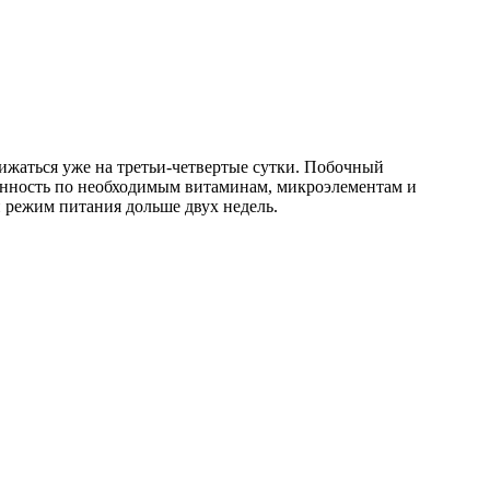
нижаться уже на третьи-четвертые сутки. Побочный
анность по необходимым витаминам, микроэлементам и
 режим питания дольше двух недель.