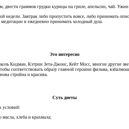
м, двести граммов грудки курицы на гриле, апельсин, чай. Ужин
ой недели. Завтрак либо пропустить вовсе, либо принимать оп
ть медитации и ежедневно принимать холодный душ.
Это интересно
ль Кидман, Кэтрин Зета-Джонс, Кейт Мосс, многие другие звез
тобы соответствовать образу главной героини фильма, взбалмо
снова стройна и красива.
Суть диеты
 условий:
 масла, хлеба и крахмала;