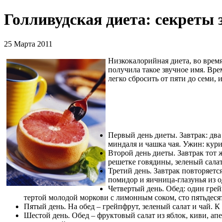
Голливудская диета: секреты 
25 Марта 2011
Низкокалорийная диета, во врем
получила такое звучное имя. Вре
легко сбросить от пяти до семи, 
Первый день диеты. Завтрак: два
миндаля и чашка чая. Ужин: кури
Второй день диеты. Завтрак тот 
решетке говядины, зеленый салат
Третий день. Завтрак повторяетс
помидор и яичница-глазунья из о
Четвертый день. Обед: один грей
тертой молодой моркови с лимонным соком, сто пятьдеся
Пятый день. На обед – грейпфрут, зеленый салат и чай. К
Шестой день. Обед – фруктовый салат из яблок, киви, ап