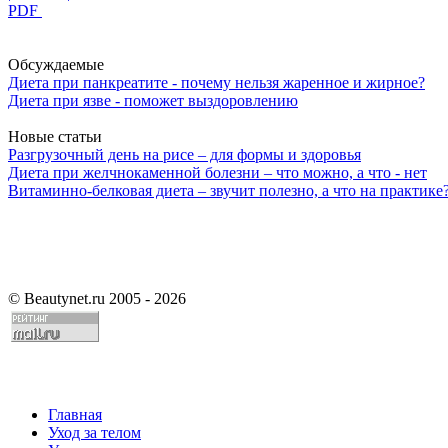
PDF
Обсуждаемые
Диета при панкреатите - почему нельзя жаренное и жирное?
Диета при язве - поможет выздоровлению
Новые статьи
Разгрузочный день на рисе – для формы и здоровья
Диета при желчнокаменной болезни – что можно, а что - нет
Витаминно-белковая диета – звучит полезно, а что на практике
©
Beautynet.ru 2005 - 2026
Главная
Уход за телом