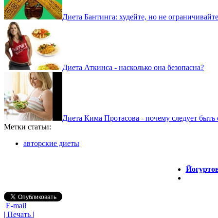
Диета Бантинга: худейте, но не ограничивайте
Диета Аткинса - насколько она безопасна?
Диета Кима Протасова - почему следует быт
Метки статьи:
авторские диеты
Йогуртов
E-mail
| Печать |