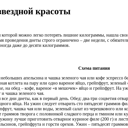
звездной красоты
я которой можно легко потерять лишние килограммы, нашла свои
мя проведения диеты строго ограничено – две недели, с обязате
иногда даже до десяти килограммов.
Схема питания
 небольших апельсина и чашка зеленого чая или кофе эспрессо бе
ная котлета на пару или одно вареное яйцо, грейпфрут, зеленый с
же, на обед – кофе, вареное «в мешочек» яйцо и грейпфрут. На у
 и чашка зеленого чая.
я все дни диеты, как в первый день. Обед: два-три соцветия от
дного яйца. На ужин следует отварить сто пятьдесят граммов фи
пфрут, чашка чая или воды, зеленый салат из черешкового или к
т граммов творога с половинкой сладкого перца и тмином или к
 ужину лучше приготовить отварное куриное филе (200 г) и листь
ельсинов, грейпфрута и горсти орехов. Ужин – пятьдесят граммо