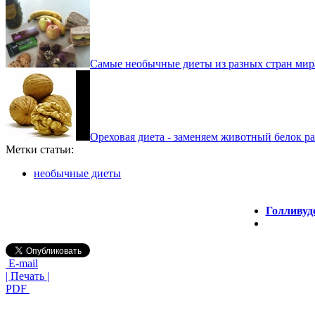
Самые необычные диеты из разных стран мир
Ореховая диета - заменяем животный белок р
Метки статьи:
необычные диеты
Голливуд
E-mail
| Печать |
PDF