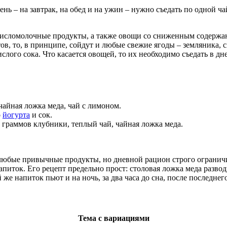
день – на завтрак, на обед и на ужин – нужно съедать по одной 
исломолочные продукты, а также овощи со сниженным содержан
ов, то, в принципе, сойдут и любые свежие ягоды – земляника, с
слого сока. Что касается овощей, то их необходимо съедать в д
чайная ложка меда, чай с лимоном.
о
йогурта
и сок.
 граммов клубники, теплый чай, чайная ложка меда.
 любые привычные продукты, но дневной рацион строго ограничи
апиток. Его рецепт предельно прост: столовая ложка меда разв
 же напиток пьют и на ночь, за два часа до сна, после последне
Тема с вариациями