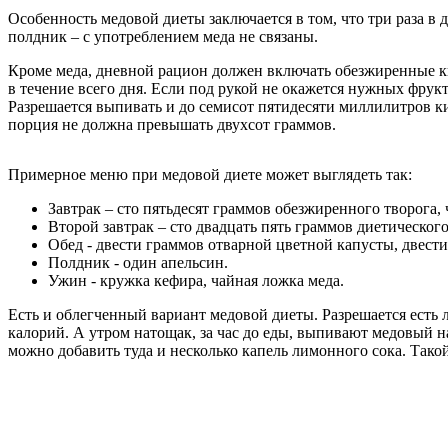
Особенность медовой диеты заключается в том, что три раза в 
полдник – с употреблением меда не связаны.
Кроме меда, дневной рацион должен включать обезжиренные к
в течение всего дня. Если под рукой не окажется нужных фрукт
Разрешается выпивать и до семисот пятидесяти миллилитров ки
порция не должна превышать двухсот граммов.
Примерное меню при медовой диете может выглядеть так:
Завтрак – сто пятьдесят граммов обезжиренного творога, 
Второй завтрак – сто двадцать пять граммов диетическог
Обед - двести граммов отварной цветной капусты, двести
Полдник - один апельсин.
Ужин - кружка кефира, чайная ложка меда.
Есть и облегченный вариант медовой диеты. Разрешается есть
калорий. А утром натощак, за час до еды, выпивают медовый н
можно добавить туда и несколько капель лимонного сока. Такой