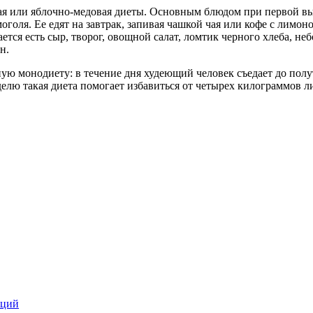
вая или яблочно-медовая диеты. Основным блюдом при первой вы
моголя. Ее едят на завтрак, запивая чашкой чая или кофе с лимо
ается есть сыр, творог, овощной салат, ломтик черного хлеба, 
н.
ную монодиету: в течение дня худеющий человек съедает до полу
делю такая диета помогает избавиться от четырех килограммов 
кций