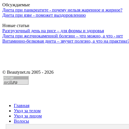
Обсуждаемые
Диета при панкреатите - почему нельзя жаренное и жирное?
Диета при язве - поможет выздоровлению
Новые статьи
Разгрузочный день на рисе – для формы и здоровья
Диета при желчнокаменной болезни – что можно, а что - нет
Витаминно-белковая диета – звучит полезно, а что на практике
©
Beautynet.ru 2005 - 2026
Главная
Уход за телом
Уход за лицом
Волосы
Парфюмерия