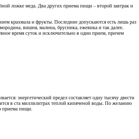
чайной ложке меда. Два других приема пищи – второй завтрак и
ием крахмала и фрукты. Последние допускаются есть лишь раз
мородина, вишня, малина, брусника, ежевика и так далее.
невное время суток и исключительно в один прием, причем
вается: энергетический предел составляет одну тысячу двести
одится в ста миллилитрах теплой кипяченой воды. По желанию
го приема пищи.