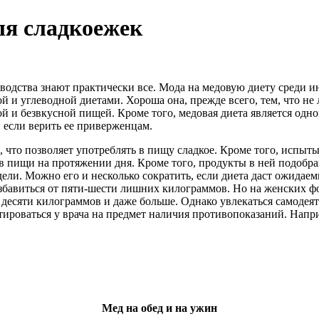
ля сладкоежек
оводства знают практически все. Мода на медовую диету среди 
й и углеводной диетами. Хороша она, прежде всего, тем, что н
й и безвкусной пищей. Кроме того, медовая диета является одно
 если верить ее приверженцам.
 что позволяет употреблять в пищу сладкое. Кроме того, испыты
в пищи на протяжении дня. Кроме того, продукты в ней подобр
ели. Можно его и несколько сократить, если диета даст ожидаемы
авиться от пяти-шести лишних килограммов. Но на женских фо
десяти килограммов и даже больше. Однако увлекаться самодеяте
тироваться у врача на предмет наличия противопоказаний. Напр
Мед на обед и на ужин