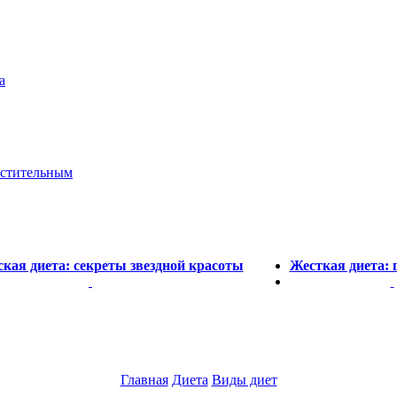
а
астительным
ская диета: секреты звездной красоты
Жесткая диета: г
Главная
Диета
Виды диет