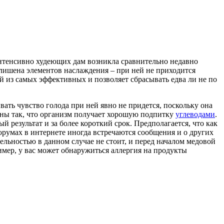
интенсивно худеющих дам возникла сравнительно недавно
е лишена элементов наслаждения – при ней не приходится
й из самых эффективных и позволяет сбрасывать едва ли не по
вать чувство голода при ней явно не придется, поскольку она
аны так, что организм получает хорошую подпитку
углеводами
.
й результат и за более короткий срок. Предполагается, что как
румах в интернете иногда встречаются сообщения и о других
льностью в данном случае не стоит, и перед началом медовой
имер, у вас может обнаружиться аллергия на продукты