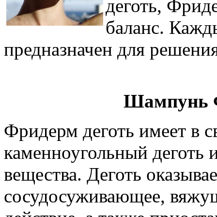
деготь, Фрид
баланс. Кажд
предназначен для решени
Шампунь Ф
Фридерм деготь имеет в 
каменноугольный деготь 
вещества. Деготь оказыва
сосудосуживающее, вяжущ