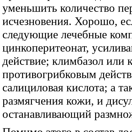
уменьшить количество пер
исчезновения. Хорошо, есл
следующие лечебные комп
цинкоперитеонат, усилив
действие; климбазол или 
противогрибковым дейст
салициловая кислота; а та
размягчения кожи, и дису
останавливающий размнож
Помимо этого в состав ло