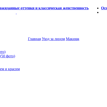
ожиданные оттенки и классическая женственность
Осн
Главная
Уход за лицом
Макияж
ото)
(50 фото)
ем и красим