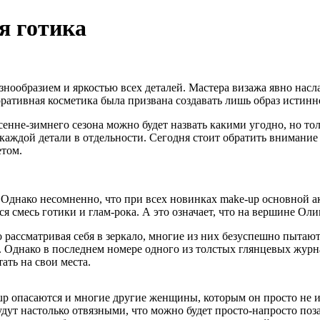
я готика
нообразием и яркостью всех деталей. Мастера визажа явно насл
ративная косметика была призвана создавать лишь образ истинно
енне-зимнего сезона можно будет назвать какими угодно, но тол
каждой детали в отдельности. Сегодня стоит обратить внимание 
етом.
. Однако несомненно, что при всех новинках make-up основной ак
ся смесь готики и глам-рока. А это означает, что на вершине О
рассматривая себя в зеркало, многие из них безуспешно пытаютс
. Однако в последнем номере одного из толстых глянцевых жур
ать на свои места.
p опасаются и многие другие женщины, которым он просто не ид
удут настолько отвязными, что можно будет просто-напросто по