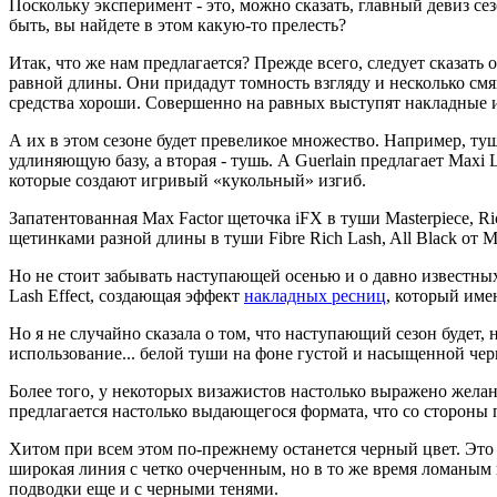
Поскольку эксперимент - это, можно сказать, главный девиз с
быть, вы найдете в этом какую-то прелесть?
Итак, что же нам предлагается? Прежде всего, следует сказат
равной длины. Они придадут томность взгляду и несколько смя
средства хороши. Совершенно на равных выступят накладные
А их в этом сезоне будет превеликое множество. Например, тушь
удлиняющую базу, а вторая - тушь. А Guerlain предлагает Max
которые создают игривый «кукольный» изгиб.
Запатентованная Max Factor щеточка iFX в туши Masterpiece,
щетинками разной длины в туши Fibre Rich Lash, All Black о
Но не стоит забывать наступающей осенью и о давно известных 
Lash Effect, создающая эффект
накладных ресниц
, который име
Но я не случайно сказала о том, что наступающий сезон будет
использование... белой туши на фоне густой и насыщенной чер
Более того, у некоторых визажистов настолько выражено желан
предлагается настолько выдающегося формата, что со стороны п
Хитом при всем этом по-прежнему останется черный цвет. Это
широкая линия с четко очерченным, но в то же время ломаным 
подводки еще и с черными тенями.