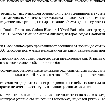
езона, почему бы вам не поэкспериментировать со своей внешно
ь о ресницах - наступающей осенью они станут длинными и густы
гчат мрачность «готического» макияжа в целом. Вот такие един
 искусственные ресницы и наращивание объема, длины, густот
 Double Extension, Carbon Black от L'Oreal Paris обладает сраз
i Lash, 13 Wonder Black с маслом миндаля, которое создает допо
 Rich Black равномерно прокрашивает реснички от корней до са
т MAC способен всего лишь несколькими легкими движениями при
продуктах, которые прекрасно себя зарекомендовали. К таким отн
нно в этом сезоне особенно востребован.
, несомненно, отмечен удивительными экспериментами с декорат
ной подводки и теней темных оттенков. Как ни странно, это то
ие сконцентрироваться на игре подводки и теней, что они план
росто незаметно - есть тушь на ваших ресницах или нет.
 могут быть тонкие линии в стиле шестидесятых по обоим векам
контуром (словно бы нанесенная впопыхах, неумелой рукой). По