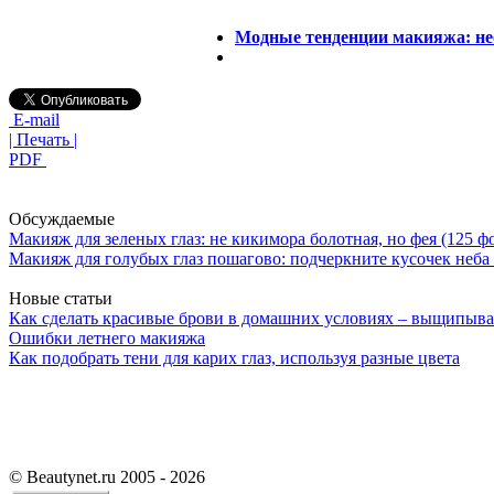
Модные тенденции макияжа: не
E-mail
| Печать |
PDF
Обсуждаемые
Макияж для зеленых глаз: не кикимора болотная, но фея (125 ф
Макияж для голубых глаз пошагово: подчеркните кусочек неба 
Новые статьи
Как сделать красивые брови в домашних условиях – выщипыва
Ошибки летнего макияжа
Как подобрать тени для карих глаз, используя разные цвета
©
Beautynet.ru 2005 - 2026