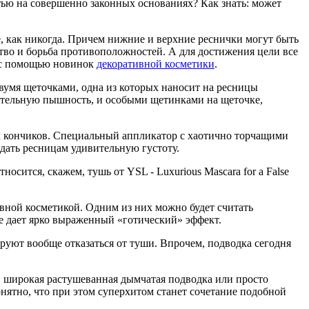
стью на совершенно законных основаниях? Как знать: может
е, как никогда. Причем нижние и верхние реснички могут быть
ство и борьба противоположностей. А для достижения цели все
ы с помощью новинок
декоративной косметики
.
у двумя щеточками, одна из которых наносит на ресницы
лнительную пышность, и особыми щетинками на щеточке,
мых кончиков. Специальный аппликатор с хаотично торчащими
дать ресницам удивительную густоту.
осится, скажем, тушь от YSL - Luxurious Mascara for a False
ивной косметикой. Одним из них можно будет считать
же дает ярко выраженный «готический» эффект.
ируют вообще отказаться от туши. Впрочем, подводка сегодня
, широкая растушеванная дымчатая подводка или просто
нятно, что при этом суперхитом станет сочетание подобной