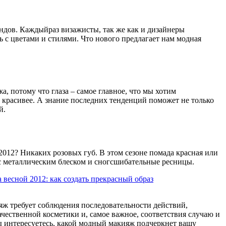
ендов. Каждыйраз визажисты, так же как и дизайнеры
 с цветами и стилями. Что нового предлагает нам модная
, потому что глаза – самое главное, что мы хотим
 красивее. А знание последних тенденций поможет не только
й.
012? Никаких розовых губ. В этом сезоне помада красная или
 с металлическим блеском и сногсшибательные ресницы.
 весной 2012: как создать прекрасный образ
ж требует соблюдения последовательности действий,
ачественной косметики и, самое важное, соответствия случаю и
вы интересуетесь, какой модный макияж подчеркнет вашу