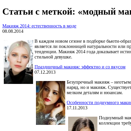
Статьи с меткой: «модный м
Макияж 2014: естественность в моде
08.08.2014
В каждом новом сезоне в подборке бьюти-образ
является ли поклонницей натуральности или п
тенденции. Макияж 2014 года доказывает исти
стильной девушке.
Праздничный макияж: эффектно и со вкусом
07.12.2013
Безупречный макияж – неотъемл
наряд, но и макияж. Существуе
мелким деталям и нюансам.
Особенности подиумного макия
17.11.2013
Подиумный маки
коллекции треб