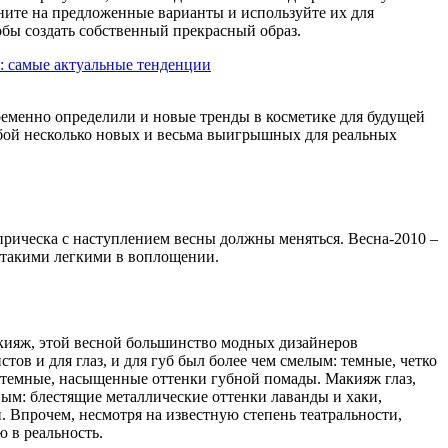
яните на предложенные варианты и используйте их для
обы создать собственный прекрасный образ.
 самые актуальные тенденции
еменно определили и новые тренды в косметике для будущей
собой несколько новых и весьма выигрышных для реальных
 прическа с наступлением весны должны меняться. Весна-2010 –
и такими легкими в воплощении.
кияж, этой весной большинство модных дизайнеров
ов и для глаз, и для губ был более чем смелым: темные, четко
 темные, насыщенные оттенки губной помады. Макияж глаз,
ым: блестящие металлические оттенки лаванды и хаки,
 Впрочем, несмотря на известную степень театральности,
 в реальность.