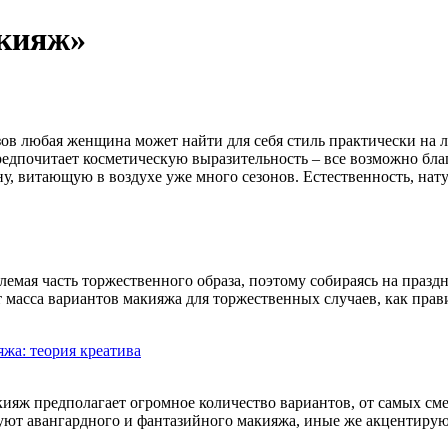
акияж»
ов любая женщина может найти для себя стиль практически на лю
редпочитает косметическую выразительность – все возможно бл
ну, витающую в воздухе уже много сезонов. Естественность, на
емая часть торжественного образа, поэтому собираясь на празд
т масса вариантов макияжа для торжественных случаев, как пра
жа: теория креатива
яж предполагает огромное количество вариантов, от самых сме
уют авангардного и фантазийного макияжа, иные же акцентируют