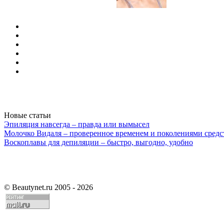
Новые статьи
Эпиляция навсегда – правда или вымысел
Молочко Видаля – проверенное временем и поколениями средс
Воскоплавы для депиляции – быстро, выгодно, удобно
©
Beautynet.ru 2005 - 2026