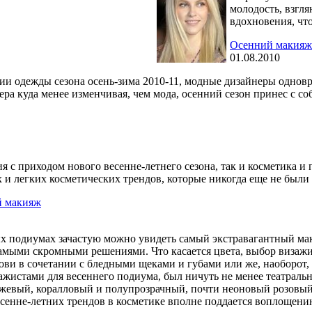
молодость, взгл
вдохновения, чт
Осенний макияж:
01.08.2010
и одежды сезона осень-зима 2010-11, модные дизайнеры одновр
ра куда менее изменчивая, чем мода, осенний сезон принес с 
я с приходом нового весенне-летнего сезона, так и косметика и
х и легких косметических трендов, которые никогда еще не был
й макияж
х подиумах зачастую можно увидеть самый экстравагантный ма
амыми скромными решениями. Что касается цвета, выбор визажист
ви в сочетании с бледными щеками и губами или же, наоборот,
жистами для весеннего подиума, был ничуть не менее театральн
жевый, коралловый и полупрозрачный, почти неоновый розовый.
сенне-летних трендов в косметике вполне поддается воплощению