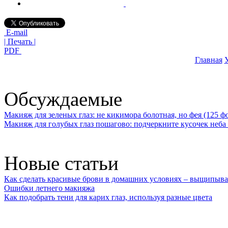
E-mail
| Печать |
PDF
Главная
У
Обсуждаемые
Макияж для зеленых глаз: не кикимора болотная, но фея (125 ф
Макияж для голубых глаз пошагово: подчеркните кусочек неба 
Новые статьи
Как сделать красивые брови в домашних условиях – выщипыва
Ошибки летнего макияжа
Как подобрать тени для карих глаз, используя разные цвета