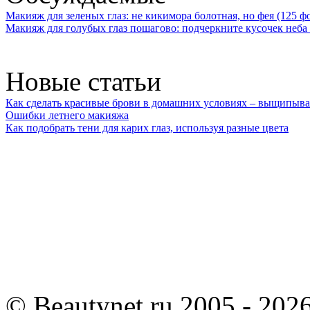
Макияж для зеленых глаз: не кикимора болотная, но фея (125 ф
Макияж для голубых глаз пошагово: подчеркните кусочек неба 
Новые статьи
Как сделать красивые брови в домашних условиях – выщипыва
Ошибки летнего макияжа
Как подобрать тени для карих глаз, используя разные цвета
©
Beautynet.ru 2005 - 202