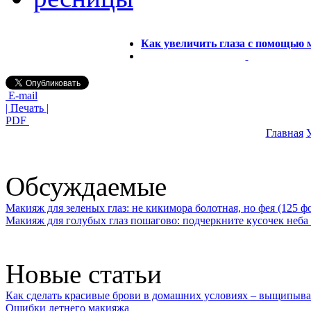
Как увеличить глаза с помощью
E-mail
| Печать |
PDF
Главная
У
Обсуждаемые
Макияж для зеленых глаз: не кикимора болотная, но фея (125 ф
Макияж для голубых глаз пошагово: подчеркните кусочек неба 
Новые статьи
Как сделать красивые брови в домашних условиях – выщипыва
Ошибки летнего макияжа