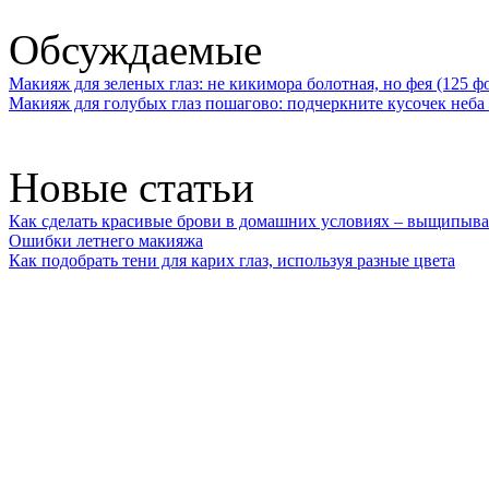
Обсуждаемые
Макияж для зеленых глаз: не кикимора болотная, но фея (125 ф
Макияж для голубых глаз пошагово: подчеркните кусочек неба 
Новые статьи
Как сделать красивые брови в домашних условиях – выщипыва
Ошибки летнего макияжа
Как подобрать тени для карих глаз, используя разные цвета