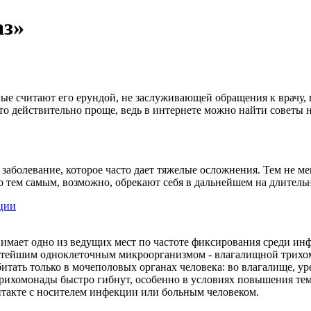
аз»
ые считают его ерундой, не заслуживающей обращения к врачу, п
это действительно проще, ведь в интернете можно найти советы 
 заболевание, которое часто дает тяжелые осложнения. Тем не 
о тем самым, возможно, обрекают себя в дальнейшем на длительн
ции
имает одно из ведущих мест по частоте фиксирования среди и
тейшим одноклеточным микроорганизмом - влагалищной трихомо
итать только в мочеполовых органах человека: во влагалище, ур
трихомонады быстро гибнут, особенно в условиях повышения те
такте с носителем инфекции или больным человеком.