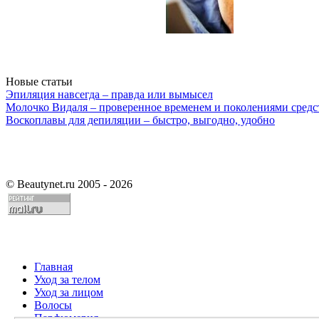
Новые статьи
Эпиляция навсегда – правда или вымысел
Молочко Видаля – проверенное временем и поколениями средс
Воскоплавы для депиляции – быстро, выгодно, удобно
©
Beautynet.ru 2005 - 2026
Главная
Уход за телом
Уход за лицом
Волосы
Парфюмерия