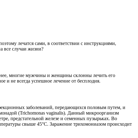
оэтому лечатся сами, в соответствии с инструкциями,
на все случаи жизни?
менее, многие мужчины и женщины склонны лечить его
ое и не всегда успешное лечение от бесплодия.
нфекционных заболеваний, передающихся половым путем, и
надой (Trichomonas vaginalis). Данный микроорганизм
етре, предстательной железе и семенных пузырьках. Во
мпературы свыше 45°С. Заражение трихомониазом происходит