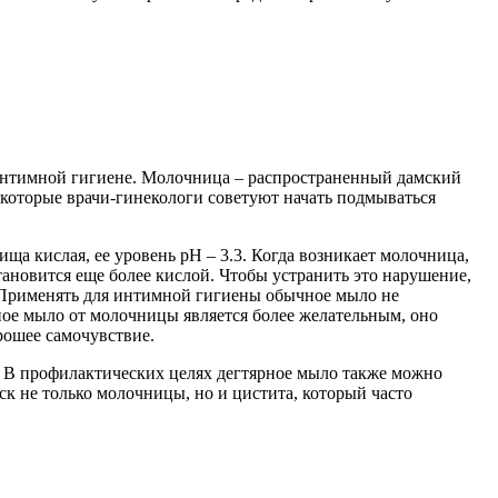
интимной гигиене. Молочница – распространенный дамский
екоторые врачи-гинекологи советуют начать подмываться
ща кислая, ее уровень pH – 3.3. Когда возникает молочница,
новится еще более кислой. Чтобы устранить это нарушение,
. Применять для интимной гигиены обычное мыло не
рное мыло от молочницы является более желательным, оно
рошее самочувствие.
 В профилактических целях дегтярное мыло также можно
к не только молочницы, но и цистита, который часто