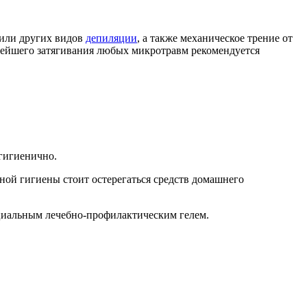
 или других видов
депиляции
, а также механическое трение от
орейшего затягивания любых микротравм рекомендуется
 гигиенично.
ой гигиены стоит остерегаться средств домашнего
ециальным лечебно-профилактическим гелем.