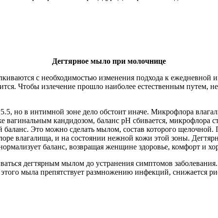
Дегтярное мыло при молочнице
лкиваются с необходимостью изменения подхода к ежедневной 
ечится. Чтобы излечение прошло наиболее естественным путем, н
.5, но в интимной зоне дело обстоит иначе. Микрофлора влагали
вагинальным кандидозом, баланс pH сбивается, микрофлора ста
й баланс. Это можно сделать мылом, состав которого щелочной
флоре влагалища, и на состоянии нежной кожи этой зоны. Дегтя
ормализует баланс, возвращая женщине здоровье, комфорт и хо
аться дегтярным мылом до устранения симптомов заболевания.
 этого мыла препятствует размножению инфекций, снижается рис