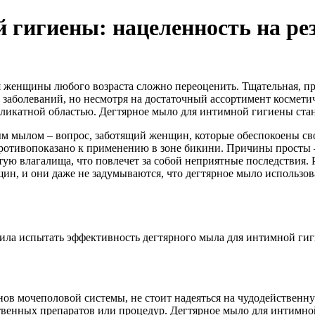
 гигиены: нацеленность на ре
женщины любого возраста сложно переоценить. Тщательная, пра
 заболеваний, но несмотря на достаточный ассортимент космет
деликатной областью. Дегтярное мыло для интимной гигиены стан
 мылом – вопрос, заботящий женщин, которые обеспокоены свои
противопоказано к применению в зоне бикини. Причины просты –
ую влагалища, что повлечет за собой неприятные последствия. 
н, и они даже не задумываются, что дегтярное мыло использова
шила испытать эффективность дегтярного мыла для интимной гиг
нов мочеполовой системы, не стоит надеяться на чудодейственн
рственных препаратов или процедур. Дегтярное мыло для интимн