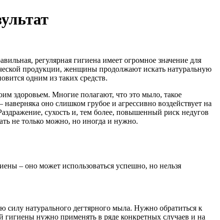
зультат
вильная, регулярная гигиена имеет огромное значение для
ической продукции, женщины продолжают искать натуральную
овится одним из таких средств.
м здоровьем. Многие полагают, что это мыло, такое
 наверняка оно слишком грубое и агрессивно воздействует на
Раздражение, сухость и, тем более, повышенный риск недугов
ть не только можно, но иногда и нужно.
иены – оно может использоваться успешно, но нельзя
ую силу натурального дегтярного мыла. Нужно обратиться к
ой гигиены нужно применять в ряде конкретных случаев и на