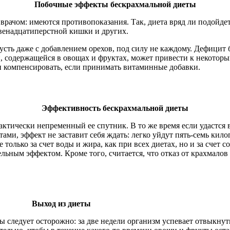
Побочные эффекты бескрахмальной диеты
врачом: имеются противопоказания. Так, диета вряд ли подойдет
 двенадцатиперстной кишки и других.
сть даже с добавлением орехов, под силу не каждому. Дефицит 
, содержащейся в овощах и фруктах, может привести к некотор
и компенсировать, если принимать витаминные добавки.
Эффективность бескрахмальной диеты
ктически непременный ее спутник. В то же время если удастся в
ами, эффект не заставит себя ждать: легко уйдут пять-семь кил
 только за счет воды и жира, как при всех диетах, но и за счет
льным эффектом. Кроме того, считается, что отказ от крахмалов
Выход из диеты
 следует осторожно: за две недели организм успевает отвыкнут