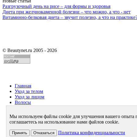
Новые статьи
Разгрузочный день на рисе – для формы и здоровья
Диета при желчнокаменной болезни – что можно, а что - нет
Витаминно-белковая диета – звучит полезно, а что на практике
©
Beautynet.ru 2005 - 2026
Главная
Уход за телом
Уход за лицом
Волосы
Парфюмерия
Здоровье
Мы используем файлы cookie для улучшения вашего опыта 
Диета
соглашаетесь на использование нами файлов cookie.
Стиль и имидж
Архив
Политика конфиденциальности
Принять
Отказаться