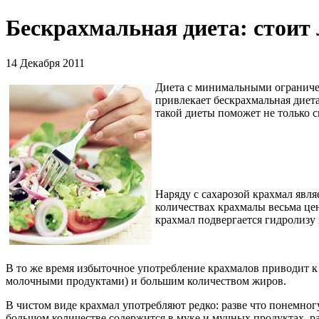
Бескрахмальная диета: стоит 
14 Декабря 2011
Диета с минимальными ограничен
привлекает бескрахмальная диет
такой диеты поможет не только с
Наряду с сахарозой крахмал явля
количествах крахмалы весьма це
крахмал подвергается гидролизу 
В то же время избыточное употребление крахмалов приводит к
молочными продуктами) и большим количеством жиров.
В чистом виде крахмал употребляют редко: разве что понемногу
большом количестве содержится в муке и мучных продуктах, ра