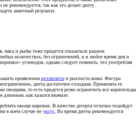
не рекомендуется, так как это делает диету
деть заметный результат.
, мяса и рыбы тоже придется отказаться: рацион
любых количествах, без ограничений, и в любое время дня и
ороших» углеводов, однако следует помнить, что употребляя
еньшить проявления
целлюлита
и рыхлости кожи. Фигура
неограниченно, диета достаточно голодная. Применять ее
и овощами, то есть придется резко ограничить все корнеплоды
 длинным, как казался вначале.
треблять овощи вареные. В качестве десерта отлично подойдут
ни в коем случае не
уксус
. Во время диеты рекомендуется