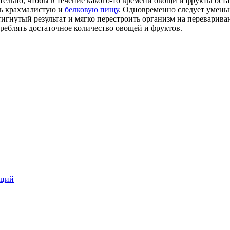
льно, чтобы в течение какого-то времени овощи и фрукты оста
ть крахмалистую и
белковую пищу
. Одновременно следует умень
тигнутый результат и мягко перестроить организм на переварив
реблять достаточное количество овощей и фруктов.
кций