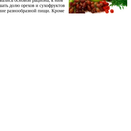
вались основой рациона, к ним
шать долю орехов и сухофруктов
ание разнообразной пищи. Кроме