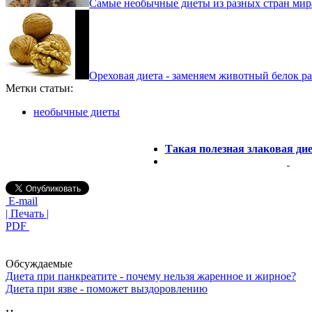
Самые необычные диеты из разных стран мир
Ореховая диета - заменяем животный белок р
Метки статьи:
необычные диеты
Такая полезная злаковая ди
E-mail
| Печать |
PDF
Обсуждаемые
Диета при панкреатите - почему нельзя жаренное и жирное?
Диета при язве - поможет выздоровлению