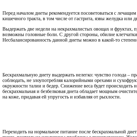
Перед началом диеты рекомендуется посоветоваться с лечащим 
кишечного тракта, в том числе от гастрита, язвы желудка или
Выдержать две недели на некрахмалистых овощах и фруктах, пу
возможны головные боли. С другой стороны, обилие клетчатки
Несбалансированность данной диеты можно в какой-то степен
Бескрахмальную диету выдержать нелегко: чувство голода – пра
соблюдать, не злоупотребляя калорийными орехами и сухофрукт
окружности талии и бедер. Снижение веса будет происходить не
бескрахмальная и безбелковая диета обладает мощным очистите
на коже, придавая ей упругость и избавляя от рыхлости.
Переходить на нормальное питание после бескрахмальной диеты