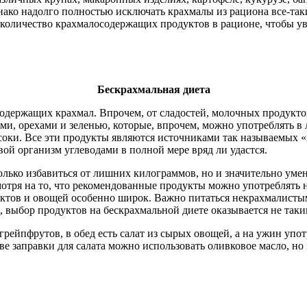
ко надолго полностью исключать крахмалы из рациона все-таки 
 количество крахмалосодержащих продуктов в рационе, чтобы уви
Бескрахмальная диета
 содержащих крахмал. Впрочем, от сладостей, молочных продуктов
и, орехами и зеленью, которые, впрочем, можно употреблять в 
ки. Все эти продукты являются источниками так называемых «х
ой организм углеводами в полной мере вряд ли удастся.
только избавиться от лишних килограммов, но и значительно ум
смотря на то, что рекомендованные продукты можно употреблять 
уктов и овощей особенно широк. Важно питаться некрахмалистым
 выбор продуктов на бескрахмальной диете оказывается не таким
 грейпфрутов, в обед есть салат из сырых овощей, а на ужин упо
е заправки для салата можно использовать оливковое масло, но 