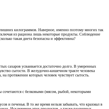
 лишних килограммов. Наверное, именно поэтому многих так
исключая из рациона лишь некоторые продукты. Соблюдение
сколько такая диета безопасна и эффективна?
стых сахаров усваивается достаточно долго. В умеренных
увство сытости. В желудочно-кишечном тракте человека
а, на протяжении которых человек чувствует сытость.
ы сочетаются с белковыми (мясом, рыбой, некоторыми
ов и печенья. В то же время нельзя забывать, что крахмал в
нанах. Исключение этих продуктов, а также различных