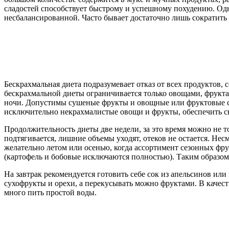
сладостей способствует быстрому и успешному похудению. Одна
несбалансированной. Часто бывает достаточно лишь сократить
Бескрахмальная диета подразумевает отказ от всех продуктов,
бескрахмальной диеты ограничивается только овощами, фруктам
ночи. Допустимы сушеные фрукты и овощные или фруктовые со
исключительно некрахмалистые овощи и фрукты, обеспечить св
Продолжительность диеты две недели, за это время можно не 
подтягивается, лишние объемы уходят, отеков не остается. Не
желательно летом или осенью, когда ассортимент сезонных фр
(картофель и бобовые исключаются полностью). Таким образом,
На завтрак рекомендуется готовить себе сок из апельсинов или
сухофрукты и орехи, а перекусывать можно фруктами. В качеств
много пить простой воды.