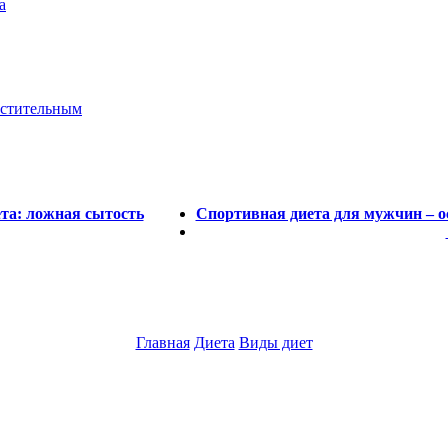
а
астительным
ета: ложная сытость
Спортивная диета для мужчин – о
Главная
Диета
Виды диет