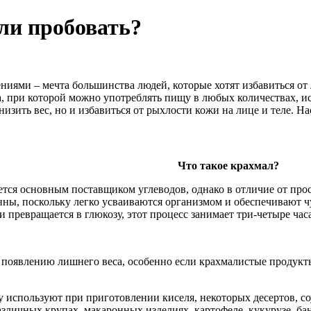
ли пробовать?
иями – мечта большинства людей, которые хотят избавиться от
а, при которой можно употреблять пищу в любых количествах, 
низить вес, но и избавиться от рыхлости кожи на лице и теле. На
Что такое крахмал?
ется основным поставщиком углеводов, однако в отличие от про
нны, поскольку легко усваиваются организмом и обеспечивают ч
и превращается в глюкозу, этот процесс занимает три-четыре час
 появлению лишнего веса, особенно если крахмалистые продукт
 используют при приготовлении киселя, некоторых десертов, соус
зличных крупах, макаронных изделиях, картофеле, кукурузе, ба