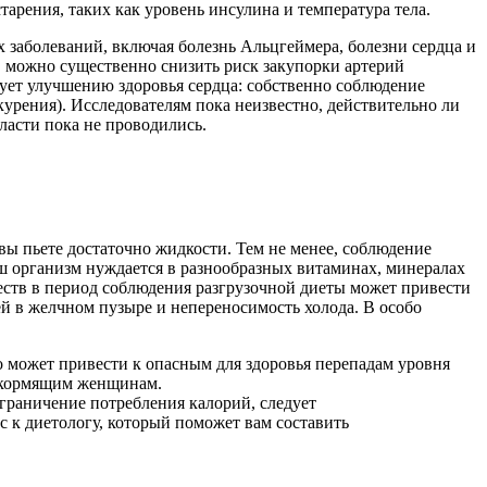
арения, таких как уровень инсулина и температура тела.
 заболеваний, включая болезнь Альцгеймера, болезни сердца и
ы, можно существенно снизить риск закупорки артерий
вует улучшению здоровья сердца: собственно соблюдение
курения). Исследователям пока неизвестно, действительно ли
ласти пока не проводились.
вы пьете достаточно жидкости. Тем не менее, соблюдение
ш организм нуждается в разнообразных витаминах, минералах
еств в период соблюдения разгрузочной диеты может привести
ей в желчном пузыре и непереносимость холода. В особо
то может привести к опасным для здоровья перепадам уровня
и кормящим женщинам.
граничение потребления калорий, следует
с к диетологу, который поможет вам составить