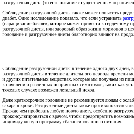
разгрузочная диета (то есть питание с существенным ограниче
Соблюдение разгрузочной диеты также может повысить продолж
диабет. Одно исследование показало, что если устраивать
разг
(наращивание бляшек, которое может привести к сердечному пр
разгрузочной диеты, или здоровый образ жизни мормонов в цел
голодание и разгрузочные диеты благотворно влияют на продол
Соблюдение разгрузочной диеты в течение одного-двух дней, в
разгрузочной диеты в течение длительного периода времени м
и других питательных веществах, которые мы получаем из пищ
к появлению различных неприятных симптомов, таких как уст
тяжелых случаях возможен летальный исход.
Даже краткосрочное голодание не рекомендуется людям с осл
сахара в крови. Разгрузочные диеты также противопоказаны
Прежде чем пробовать любую новую диету, особенно разгрузоч
проконсультироваться с врачом, чтобы предотвратить возможные
индивидуальную программу сбалансированного питания.