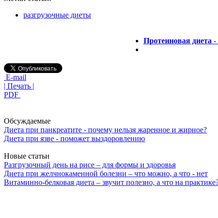
разгрузочные диеты
Протеиновая диета - 
E-mail
| Печать |
PDF
Обсуждаемые
Диета при панкреатите - почему нельзя жаренное и жирное?
Диета при язве - поможет выздоровлению
Новые статьи
Разгрузочный день на рисе – для формы и здоровья
Диета при желчнокаменной болезни – что можно, а что - нет
Витаминно-белковая диета – звучит полезно, а что на практике