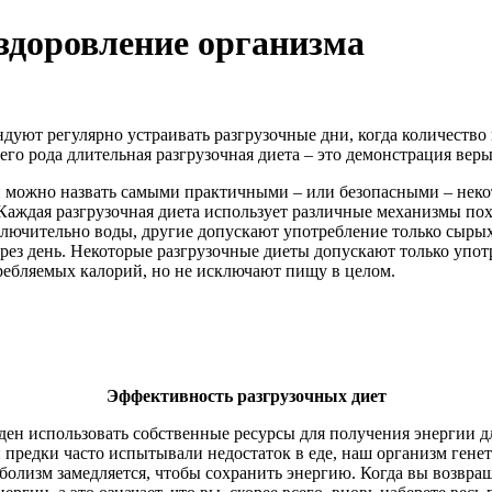
оздоровление организма
дуют регулярно устраивать разгрузочные дни, когда количество
его рода длительная разгрузочная диета – это демонстрация ве
и можно назвать самыми практичными – или безопасными – неко
 Каждая разгрузочная диета использует различные механизмы п
ключительно воды, другие допускают употребление только сырых 
ез день. Некоторые разгрузочные диеты допускают только употр
ребляемых калорий, но не исключают пищу в целом.
Эффективность разгрузочных диет
ден использовать собственные ресурсы для получения энергии д
ши предки часто испытывали недостаток в еде, наш организм ген
аболизм замедляется, чтобы сохранить энергию. Когда вы возвр