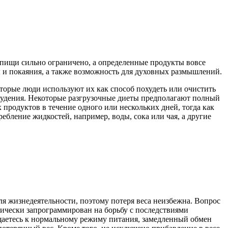
 пищи сильно ограничено, а определенные продукты вовсе
ры и покаяния, а также возможность для духовных размышлений.
торые люди используют их как способ похудеть или очистить
охудения. Некоторые разгрузочные диеты предполагают полный
продуктов в течение одного или нескольких дней, тогда как
ебление жидкостей, например, воды, сока или чая, а другие
ля жизнедеятельности, поэтому потеря веса неизбежна. Вопрос
етически запрограммирован на борьбу с последствиями
ащаетесь к нормальному режиму питания, замедленный обмен