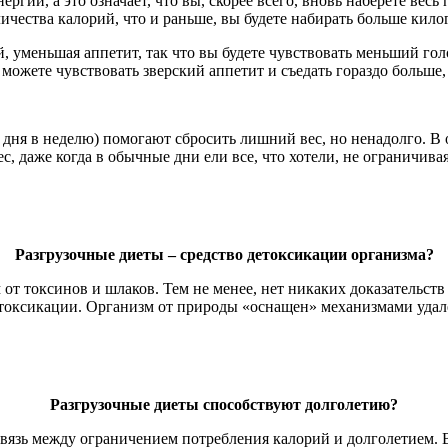
ергии, а это означает, что вы, скорее всего, вновь наберете вес
ичества калорий, что и раньше, вы будете набирать больше кило
, уменьшая аппетит, так что вы будете чувствовать меньший гол
можете чувствовать зверский аппетит и съедать гораздо больше,
 дня в неделю) помогают сбросить лишний вес, но ненадолго. В
, даже когда в обычные дни ели все, что хотели, не ограничива
Разгрузочные диеты – средство детоксикации организма?
от токсинов и шлаков. Тем не менее, нет никаких доказательств
етоксикации. Организм от природы «оснащен» механизмами удален
Разгрузочные диеты способствуют долголетию?
 связь между ограничением потребления калорий и долголетием