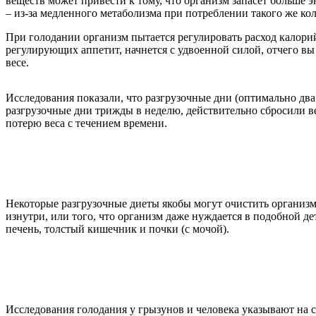
веществ может привести к тому, что организм запасет больше эн
– из-за медленного метаболизма при потреблении такого же кол
При голодании организм пытается регулировать расход калорий
регулирующих аппетит, начнется с удвоенной силой, отчего вы 
весе.
Исследования показали, что разгрузочные дни (оптимально два
разгрузочные дни трижды в неделю, действительно сбросили вес
потерю веса с течением времени.
Некоторые разгрузочные диеты якобы могут очистить организм 
изнутри, или того, что организм даже нуждается в подобной д
печень, толстый кишечник и почки (с мочой).
Исследования голодания у грызунов и человека указывают на