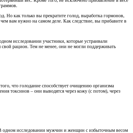
ь потерянный вес. Кроме того, не исключено прибавление в весе
граммов.
од. Но как только вы прекратите голод, выработка гормонов,
 чем вам нужно на самом деле. Как следствие, вы прибавите в
 одном исследовании участники, которые устраивали
я свой рацион. Тем не менее, они не могли поддерживать
 того, что голодание способствует очищению организма
ия токсинов – они выводятся через кожу (с потом), через
. В одном исследовании мужчин и женщин с избыточным весом