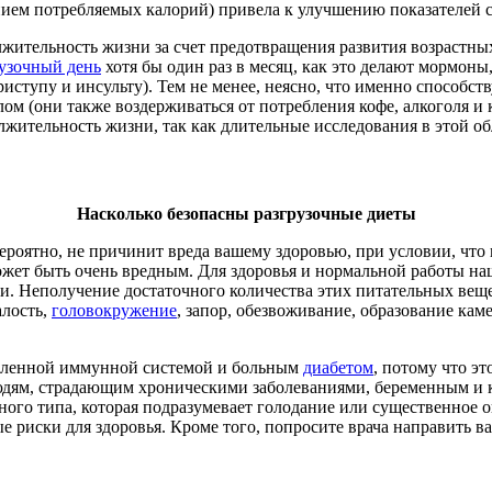
нием потребляемых калорий) привела к улучшению показателей ст
ительность жизни за счет предотвращения развития возрастных
рузочный день
хотя бы один раз в месяц, как это делают мормон
иступу и инсульту). Тем не менее, неясно, что именно способст
ом (они также воздерживаться от потребления кофе, алкоголя и 
жительность жизни, так как длительные исследования в этой об
Насколько безопасны разгрузочные диеты
ероятно, не причинит вреда вашему здоровью, при условии, что 
ожет быть очень вредным. Для здоровья и нормальной работы на
и. Неполучение достаточного количества этих питательных вещ
алость,
головокружение
, запор, обезвоживание, образование кам
абленной иммунной системой и больным
диабетом
, потому что э
 людям, страдающим хроническими заболеваниями, беременным 
ного типа, которая подразумевает голодание или существенное о
 риски для здоровья. Кроме того, попросите врача направить ва