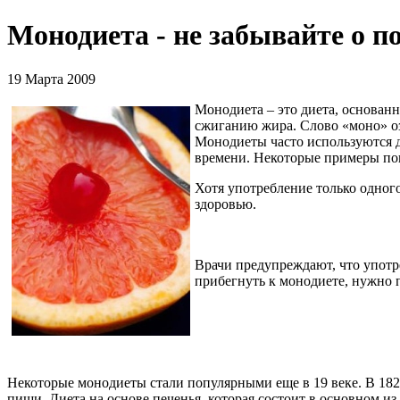
Монодиета - не забывайте о 
19 Марта 2009
Монодиета – это диета, основан
сжиганию жира. Слово «моно» оз
Монодиеты часто используются д
времени. Некоторые примеры попу
Хотя употребление только одного
здоровью.
Врачи предупреждают, что употр
прибегнуть к монодиете, нужно п
Некоторые монодиеты стали популярными еще в 19 веке. В 182
пищи. Диета на основе печенья, которая состоит в основном из