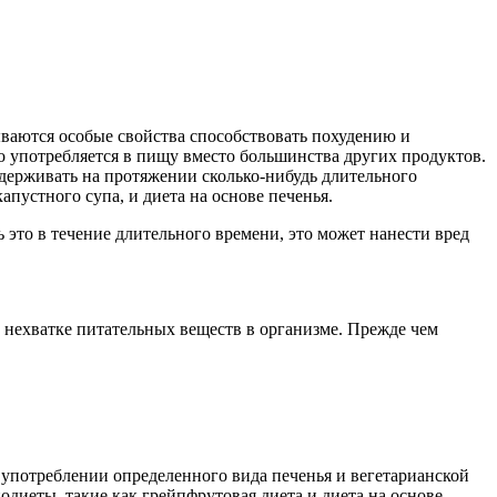
ываются особые свойства способствовать похудению и
о употребляется в пищу вместо большинства других продуктов.
держивать на протяжении сколько-нибудь длительного
пустного супа, и диета на основе печенья.
 это в течение длительного времени, это может нанести вред
 нехватке питательных веществ в организме. Прежде чем
 употреблении определенного вида печенья и вегетарианской
нодиеты, такие как грейпфрутовая диета и диета на основе