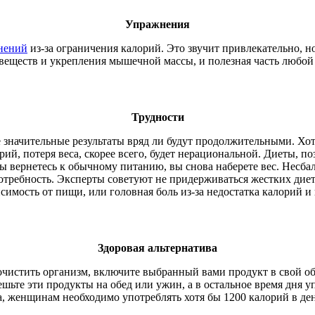
Упражнения
нений
из-за ограничения калорий. Это звучит привлекательно, н
 веществ и укрепления мышечной массы, и полезная часть любо
Трудности
 значительные результаты вряд ли будут продолжительными. Хо
ий, потеря веса, скорее всего, будет нерациональной. Диеты, поз
ы вернетесь к обычному питанию, вы снова наберете вес. Несба
ребность. Эксперты советуют не придерживаться жестких диет, 
исимость от пищи, или головная боль из-за недостатка калорий и
Здоровая альтернатива
 очистить организм, включите выбранный вами продукт в свой о
ешьте эти продукты на обед или ужин, а в остальное время дня 
а, женщинам необходимо употреблять хотя бы 1200 калорий в ден