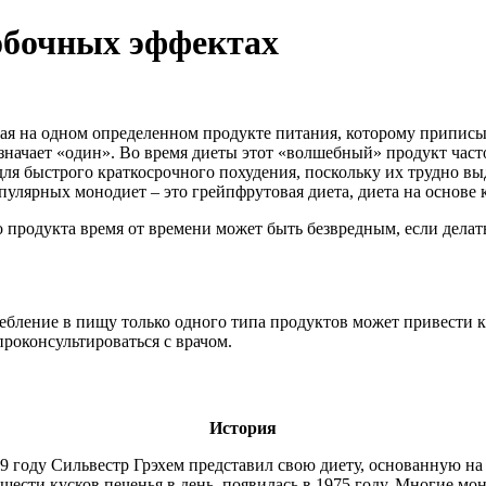
побочных эффектах
ная на одном определенном продукте питания, которому припис
начает «один». Во время диеты этот «волшебный» продукт част
ля быстрого краткосрочного похудения, поскольку их трудно вы
лярных монодиет – это грейпфрутовая диета, диета на основе ка
 продукта время от времени может быть безвредным, если делать
ебление в пищу только одного типа продуктов может привести к
роконсультироваться с врачом.
История
9 году Сильвестр Грэхем представил свою диету, основанную на
 шести кусков печенья в день, появилась в 1975 году. Многие мо