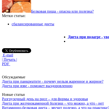
Белковая пища - опасна или полезна?
Метки статьи:
сбалансированные диеты
Диета при подагре - у
E-mail
| Печать |
PDF
Обсуждаемые
Диета при панкреатите - почему нельзя жаренное и жирное?
Диета при язве - поможет выздоровлению
Новые статьи
Разгрузочный день на рисе – для формы и здоровья
Диета при желчнокаменной болезни – что можно, а что - нет
Витаминно-белковая диета – звучит полезно, а что на практике