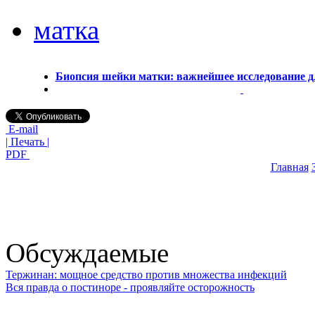
матка
Биопсия шейки матки: важнейшее исследование 
E-mail
| Печать |
PDF
Главная
Обсуждаемые
Тержинан: мощное средство против множества инфекций
Вся правда о постиноре - проявляйте осторожность