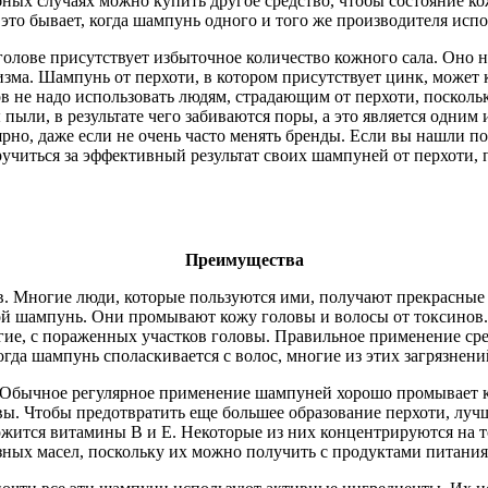
обных случаях можно купить другое средство, чтобы состояние 
то бывает, когда шампунь одного и того же производителя испол
а голове присутствует избыточное количество кожного сала. Оно 
изма. Шампунь от перхоти, в котором присутствует цинк, може
 не надо использовать людям, страдающим от перхоти, поскольк
ы пыли, в результате чего забиваются поры, а это является одн
ярно, даже если не очень часто менять бренды. Если вы нашли п
читься за эффективный результат своих шампуней от перхоти, п
Преимущества
 Многие люди, которые пользуются ими, получают прекрасные ре
юбой шампунь. Они промывают кожу головы и волосы от токсинов.
другие, с пораженных участков головы. Правильное применение с
да шампунь споласкивается с волос, многие из этих загрязнени
Обычное регулярное применение шампуней хорошо промывает кож
овы. Чтобы предотвратить еще большее образование перхоти, луч
ржится витамины В и Е. Некоторые из них концентрируются на то
ных масел, поскольку их можно получить с продуктами питания