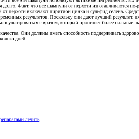
очти все эти шампуни используют активные ингредиенты. Их ис
 долго. Факт, что все шампуни от перхоти изготавливаются по-
от перхоти включают пиритион цинка и сульфид селена. Средст
временных результатов. Поскольку они дают лучший результат, и
онсультироваться с врачом, который пропишет более сильные ша
качества. Они должны иметь способность поддерживать здорово
колько дней.
репаратами лечить