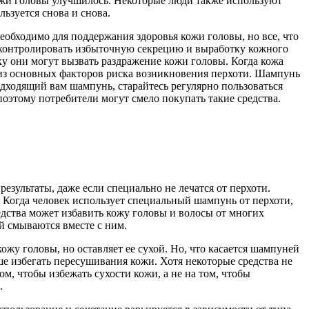
кожи головы улучшилось. Некоторые люди также используют
ьзуется снова и снова.
необходимо для поддержания здоровья кожи головы, но все, что
т контролировать избыточную секрецию и выработку кожного
у они могут вызвать раздражение кожи головы. Когда кожа
им из основных факторов риска возникновения перхоти. Шампунь
одходящий вам шампунь, старайтесь регулярно пользоваться
оэтому потребители могут смело покупать такие средства.
зультаты, даже если специально не лечатся от перхоти.
 Когда человек использует специальный шампунь от перхоти,
редства может избавить кожу головы и волосы от многих
й смываются вместе с ним.
у головы, но оставляет ее сухой. Но, что касается шампуней
ше избегать пересушивания кожи. Хотя некоторые средства не
м, чтобы избежать сухости кожи, а не на том, чтобы
.