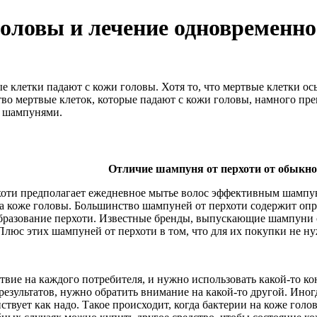
оловы и лечение одновременно
ые клетки падают с кожи головы. Хотя то, что мертвые клетки о
тво мертвые клеток, которые падают с кожи головы, намного пре
и шампунями.
Отличие шампуня от перхоти от обыкно
хоти предполагает ежедневное мытье волос эффективным шампу
на коже головы. Большинство шампуней от перхоти содержит о
азование перхоти. Известные бренды, выпускающие шампуни от п
Плюс этих шампуней от перхоти в том, что для их покупки не ну
твие на каждого потребителя, и нужно использовать какой-то ко
зультатов, нужно обратить внимание на какой-то другой. Иногд
ействует как надо. Такое происходит, когда бактерии на коже г