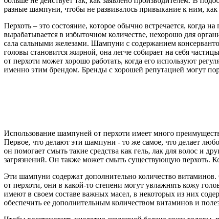
больше не действует так, как заявлено производителем. В под
разные шампуни, чтобы не развивалось привыкание к ним, как э
Перхоть – это состояние, которое обычно встречается, когда н
вырабатывается в избыточном количестве, нехорошо для орган
сала сальными железами. Шампуни с содержанием консервантов
головы становится жирной, она легче собирает на себя частиц
от перхоти может хорошо работать, когда его используют регул
именно этим брендом. Бренды с хорошей репутацией могут пору
Использование шампуней от перхоти имеет много преимуществ.
Первое, что делают эти шампуни - то же самое, что делает л
он помогает смыть такие средства как гель, лак для волос и 
загрязнений. Он также может смыть существующую перхоть. Ког
Эти шампуни содержат дополнительно количество витаминов. 
от перхоти, они в какой-то степени могут увлажнять кожу гол
имеют в своем составе важных масел, в некоторых из них соде
обеспечить ее дополнительным количеством витаминов и полез