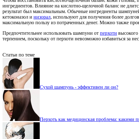
Чтобы восстановить кислотно-щелочной баланс кожи головы, п
ингредиентов. Влияние на кислотно-щелочной баланс не длится
результат был максимальным. Обычные ингредиенты шампуней 
кетоконазол и
низорал
, используют для получения более долго
максимальную пользу из потраченных денег. Можно также прок
Предпочтительнее использовать шампуни от
перхоти
высокого 
терпением, поскольку от перхоти невозможно избавиться за нес
Статьи по теме
Сухой шампунь - эффективен ли он?
Перхоть как медицинская проблема: какими п