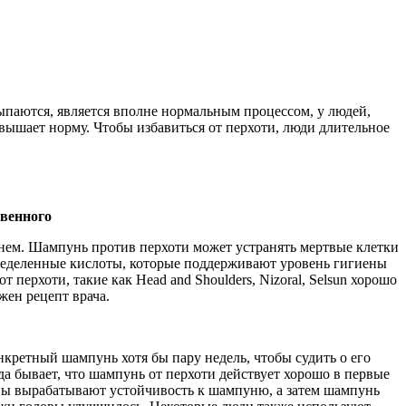
сыпаются, является вполне нормальным процессом, у людей,
вышает норму. Чтобы избавиться от перхоти, люди длительное
венного
нем. Шампунь против перхоти может устранять мертвые клетки
пределенные кислоты, которые поддерживают уровень гигиены
ерхоти, такие как Head and Shoulders, Nizoral, Selsun хорошо
жен рецепт врача.
нкретный шампунь хотя бы пару недель, чтобы судить о его
а бывает, что шампунь от перхоти действует хорошо в первые
оловы вырабатывают устойчивость к шампуню, а затем шампунь