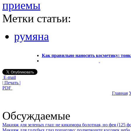
приемы
Метки статьи:
румяна
Как правильно наносить косметику: тонк
E-mail
| Печать |
PDF
Главная
У
Обсуждаемые
Макияж для зеленых глаз: не кикимора болотная, но фея (125 ф
Макияж для голубых глаз пошагово: подчеркните кусочек неба 