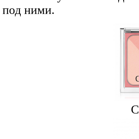
под ними.
C