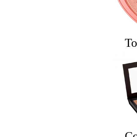
To
Co