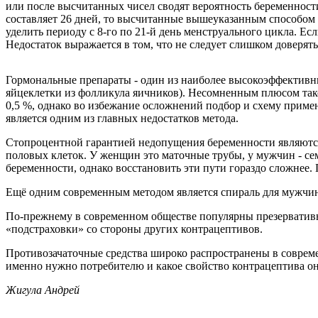
или после высчитанных чисел сводят вероятность беременнос
составляет 26 дней, то высчитанные вышеуказанным способом р
уделить периоду с 8-го по 21-й день менструального цикла. Ес
Недостаток выражается в том, что не следует слишком доверять 
Гормональные препараты - один из наиболее высокоэффективны
яйцеклетки из фолликула яичников). Несомненным плюсом так
0,5 %, однако во избежание осложнений подбор и схему примен
является одним из главных недостатков метода.
Стопроцентной гарантией недопущения беременности являются
половых клеток. У женщин это маточные трубы, у мужчин - с
беременности, однако восстановить эти пути гораздо сложнее
Ещё одним современным методом является спираль для мужчин
По-прежнему в современном обществе популярны презервативы
«подстраховки» со стороны других контрацептивов.
Противозачаточные средства широко распространены в современ
именно нужно потребителю и какое свойство контрацептива он 
Жигула Андрей