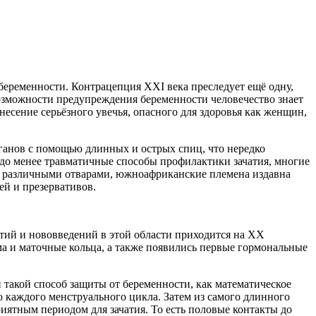
беременности. Контрацепция XXI века преследует ещё одну,
возможности предупреждения беременности человечество знает
есение серьёзного увечья, опасного для здоровья как женщин,
анов с помощью длинных и острых спиц, что нередко
здо менее травматичные способы профилактики зачатия, многие
 различными отварами, южноафриканские племена издавна
ей и презервативов.
тий и нововведений в этой области приходится на XX
ма и маточные кольца, а также появились первые гормональные
такой способ защиты от беременности, как математическое
 каждого менструального цикла. Затем из самого длинного
иятным периодом для зачатия. То есть половые контакты до