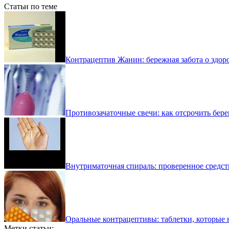
Статьи по теме
Контрацептив Жанин: бережная забота о здо
Противозачаточные свечи: как отсрочить бер
Внутриматочная спираль: проверенное средс
Оральные контрацептивы: таблетки, которые 
Метки статьи: