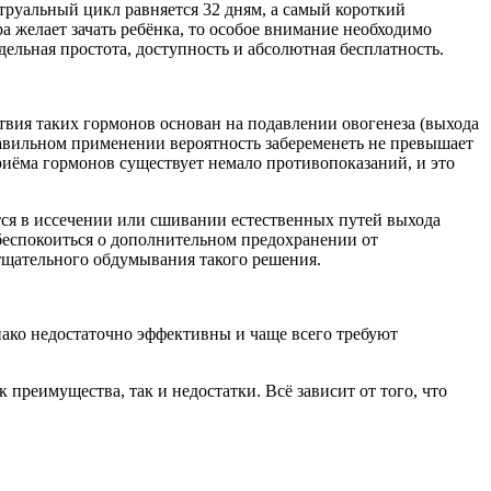
руальный цикл равняется 32 дням, а самый короткий
а желает зачать ребёнка, то особое внимание необходимо
едельная простота, доступность и абсолютная бесплатность.
вия таких гормонов основан на подавлении овогенеза (выхода
авильном применении вероятность забеременеть не превышает
риёма гормонов существует немало противопоказаний, и это
ся в иссечении или сшивании естественных путей выхода
беспокоиться о дополнительном предохранении от
тщательного обдумывания такого решения.
ако недостаточно эффективны и чаще всего требуют
преимущества, так и недостатки. Всё зависит от того, что