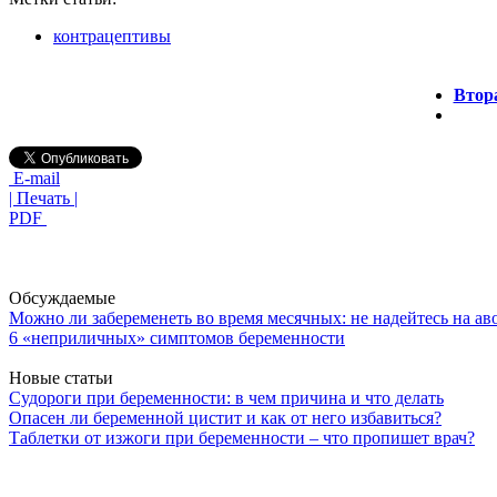
контрацептивы
Втора
E-mail
| Печать |
PDF
Обсуждаемые
Можно ли забеременеть во время месячных: не надейтесь на ав
6 «неприличных» симптомов беременности
Новые статьи
Судороги при беременности: в чем причина и что делать
Опасен ли беременной цистит и как от него избавиться?
Таблетки от изжоги при беременности – что пропишет врач?