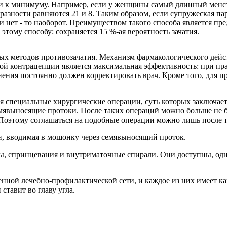
ти к минимуму. Например, если у женщины самый длинный менст
азности равняются 21 и 8. Таким образом, если супружеская пар
ли нет - то наоборот. Преимуществом такого способа является пр
этому способу: сохраняется 15 %-ая вероятность зачатия.
х методов противозачатия. Механизм фармакологического дейст
ой контрацепции является максимальная эффективность: при пр
ения постоянно должен корректировать врач. Кроме того, для п
 специальные хирургические операции, суть которых заключает
емявыносящие протоки. После таких операций можно больше не 
. Поэтому соглашаться на подобные операции можно лишь после 
, вводимая в мошонку через семявыносящий проток.
, спринцевания и внутриматочные спирали. Они доступны, одн
ной лечебно-профилактической сети, и каждое из них имеет как 
ставит во главу угла.