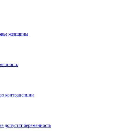
ровье женщины
еменность
тво контрацепции
не допустят беременность