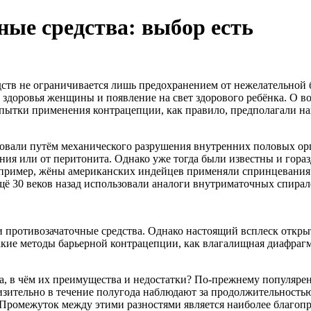
ые средства: выбор есть
ств не ограничивается лишь предохранением от нежелательной 
е здоровья женщины и появление на свет здорового ребёнка. О 
пытки применения контрацепции, как правило, предполагали нан
овали путём механического разрушения внутренних половых орг
ния или от перитонита. Однако уже тогда были известны и гора
апример, жёны американских индейцев применяли спринцевания
ё 30 веков назад использовали аналоги внутриматочных спирал
 противозачаточные средства. Однако настоящий всплеск откры
такие методы барьерной контрацепции, как влагалищная диафраг
, в чём их преимущества и недостатки? По-прежнему популярен 
изительно в течение полугода наблюдают за продолжительностью
. Промежуток между этими разностями является наиболее благопр