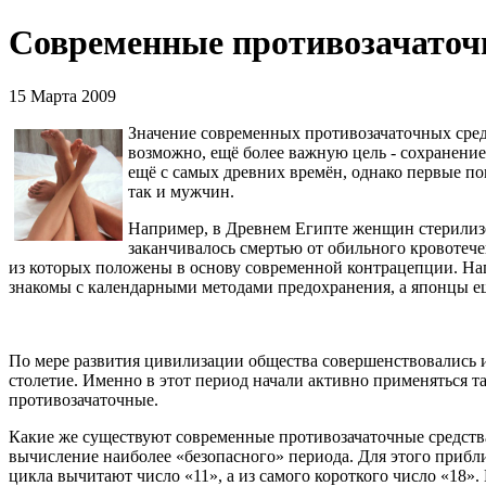
Современные противозачаточн
15 Марта 2009
Значение современных противозачаточных сред
возможно, ещё более важную цель - сохранени
ещё с самых древних времён, однако первые по
так и мужчин.
Например, в Древнем Египте женщин стерилиз
заканчивалось смертью от обильного кровотече
из которых положены в основу современной контрацепции. Н
знакомы с календарными методами предохранения, а японцы ещ
По мере развития цивилизации общества совершенствовались и
столетие. Именно в этот период начали активно применяться 
противозачаточные.
Какие же существуют современные противозачаточные средства
вычисление наиболее «безопасного» периода. Для этого прибл
цикла вычитают число «11», а из самого короткого число «18»