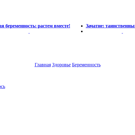
я беременность: растем вместе!
Зачатие: таинственны
Главная
Здоровье
Беременность
ось