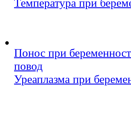
Температура при береме
Понос при беременност
повод
Уреаплазма при береме