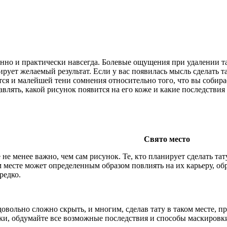
енно и практически навсегда. Болевые ощущения при удалении т
тирует желаемый результат. Если у вас появилась мысль сделать т
ается и малейшей тени сомнения относительно того, что вы собира
влять, какой рисунок появится на его коже и какие последствия 
Свято место
 не менее важно, чем сам рисунок. Те, кто планирует сделать т
м месте может определенным образом повлиять на их карьеру, обр
редко.
довольно сложно скрыть, и многим, сделав тату в таком месте, 
ки, обдумайте все возможные последствия и способы маскировк