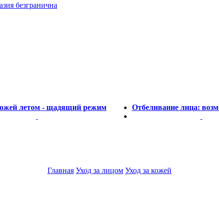
азия безгранична
кожей летом - щадящий режим
Отбеливание лица: воз
Главная
Уход за лицом
Уход за кожей