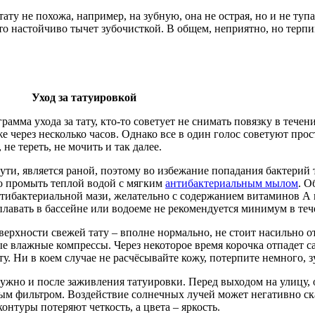
ату не похожа, например, на зубную, она не острая, но и не туп
о настойчиво тычет зубочисткой. В общем, неприятно, но терпи
Уход за татуировкой
рамма ухода за тату, кто-то советует не снимать повязку в течен
е через несколько часов. Однако все в один голос советуют прост
не тереть, не мочить и так далее.
ути, является раной, поэтому во избежание попадания бактерий 
но промыть теплой водой с мягким
антибактериальным мылом
. О
нтибактериальной мази, желательно с содержанием витаминов А 
лавать в бассейне или водоеме не рекомендуется минимум в тече
ерхности свежей тату – вполне нормально, не стоит насильно отд
е влажные компрессы. Через некоторое время корочка отпадет са
ту. Ни в коем случае не расчёсывайте кожу, потерпите немного, 
ужно и после заживления татуировки. Перед выходом на улицу, 
ым фильтром. Воздействие солнечных лучей может негативно ска
онтуры потеряют четкость, а цвета – яркость.