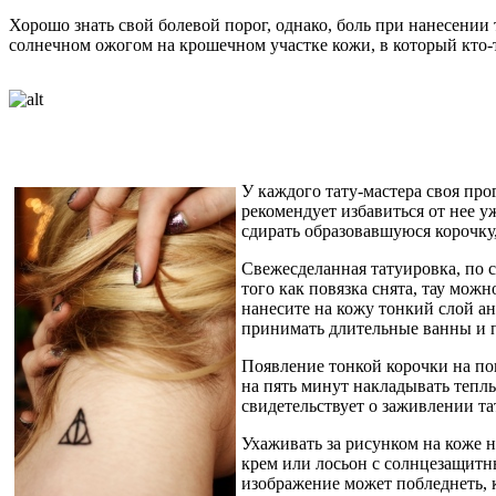
Хорошо знать свой болевой порог, однако, боль при нанесении т
солнечном ожогом на крошечном участке кожи, в который кто-т
У каждого тату-мастера своя прог
рекомендует избавиться от нее уж
сдирать образовавшуюся корочку, 
Свежесделанная татуировка, по с
того как повязка снята, тау мож
нанесите на кожу тонкий слой а
принимать длительные ванны и п
Появление тонкой корочки на пов
на пять минут накладывать теплы
свидетельствует о заживлении та
Ухаживать за рисунком на коже н
крем или лосьон с солнцезащитн
изображение может побледнеть, к