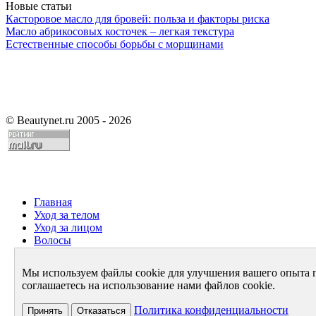
Новые статьи
Касторовое масло для бровей: польза и факторы риска
Масло абрикосовых косточек – легкая текстура
Естественные способы борьбы с морщинами
©
Beautynet.ru 2005 - 2026
Главная
Уход за телом
Уход за лицом
Волосы
Парфюмерия
Здоровье
Мы используем файлы cookie для улучшения вашего опыта 
Диета
соглашаетесь на использование нами файлов cookie.
Стиль и имидж
Архив
Политика конфиденциальности
Принять
Отказаться