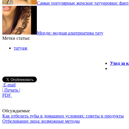
Самые популярные женские татуировки: фант
Менди: модная альтернатива тату
Метки статьи:
татуаж
Уход за 
E-mail
| Печать |
PDF
Обсуждаемые
Как отбелить зубы в домашних условиях: советы и продукты
Отбеливание лица: возможные методы