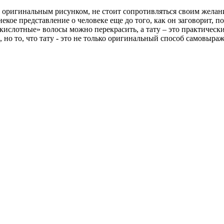
о оригинальным рисунком, не стоит сопротивляться своим желан
кое представление о человеке еще до того, как он заговорит, по
«кислотные» волосы можно перекрасить, а тату – это практическ
, но то, что тату - это не только оригинальный способ самовыра