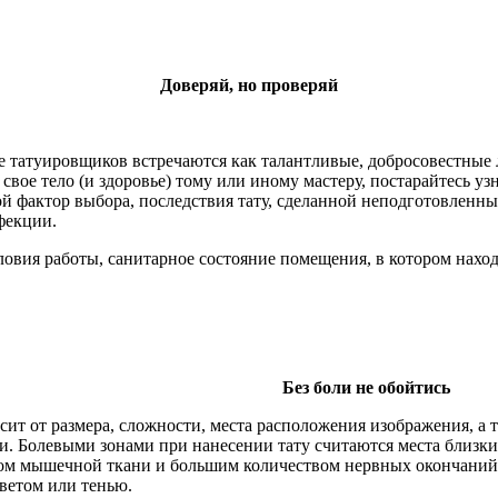
Доверяй, но проверяй
еде татуировщиков встречаются как талантливые, добросовестны
свое тело (и здоровье) тому или иному мастеру, постарайтесь узн
й фактор выбора, последствия тату, сделанной неподготовленны
фекции.
ловия работы, санитарное состояние помещения, в котором наход
Без боли не обойтись
ит от размера, сложности, места расположения изображения, а 
. Болевыми зонами при нанесении тату считаются места близкие
ом мышечной ткани и большим количеством нервных окончаний (
ветом или тенью.