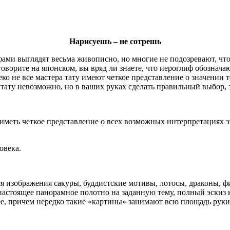
Нарисуешь – не сотрешь
ами выглядят весьма живописно, но многие не подозревают, что
говорите на японском, вы вряд ли знаете, что иероглиф обознач
леко не все мастера тату имеют четкое представление о значении
тату невозможно, но в ваших руках сделать правильный выбор,
иметь четкое представление о всех возможных интерпретациях эт
овека.
ся изображения сакуры, буддистские мотивы, лотосы, драконы, ф
 настоящее панорамное полотно на заданную тему, полный эскиз 
нее, причем нередко такие «картины» занимают всю площадь руки,