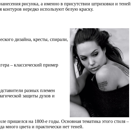
 нанесения рисунка, а именно в присутствии штриховки и теней
я контуров нередко используют белую краску.
ского дизайна, кресты, спирали,
игера – классический пример
едставители разных племен
 магической защиты духов и
иле пришелся на 1800-е годы. Основная тематика этого стиля –
егда много цвета и практически нет теней.