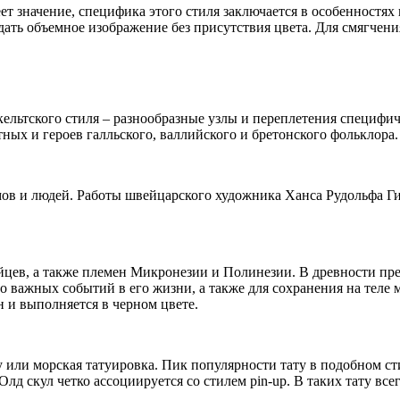
ет значение, специфика этого стиля заключается в особенностях
дать объемное изображение без присутствия цвета. Для смягчени
ельтского стиля – разнообразные узлы и переплетения специфиче
ных и героев галльского, валлийского и бретонского фольклора.
мов и людей. Работы швейцарского художника Ханса Рудольфа Г
ейцев, а также племен Микронезии и Полинезии. В древности пр
бо важных событий в его жизни, а также для сохранения на теле
н и выполняется в черном цвете.
у или морская татуировка. Пик популярности тату в подобном ст
. Олд скул четко ассоциируется со стилем pin-up. В таких тату вс