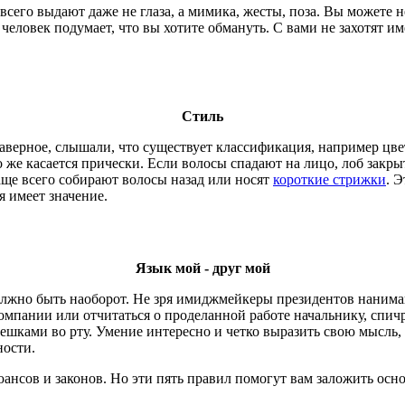
сего выдают даже не глаза, а мимика, жесты, поза. Вы можете не
человек подумает, что вы хотите обмануть. С вами не захотят им
Стиль
верное, слышали, что существует классификация, например цве
 же касается прически. Если волосы спадают на лицо, лоб закры
аще всего собирают волосы назад или носят
короткие стрижки
. 
 имеет значение.
Язык мой - друг мой
должно быть наоборот. Не зря имиджмейкеры президентов нанима
омпании или отчитаться о проделанной работе начальнику, спичр
орешками во рту. Умение интересно и четко выразить свою мысль,
ности.
юансов и законов. Но эти пять правил помогут вам заложить ос