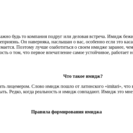
жно будь то компания подруг или деловая встреча. Имидж бежи
еприязнь. Он наверняка, наслышан о вас, особенно если это кас
мается. Поэтому лучше озаботиться о своем имидже заранее, чем 
сть о том, что первое впечатление самое устойчивое, работает не
Что такое имидж?
ь лицемером. Слово имидж пошло от латинского «imitari», что в
быть. Редко, когда реальность и имидж совпадают. Имидж это мн
Правила формирования имиджа