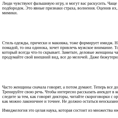
Люди чувствуют фальшивую игру, и могут вас раскусить. Чаще в
подбородок. Это явные признаки страха, волнения. Оценив их, 
мимики.
Стиль одежды, прически и макияжа, тоже формирует имидж. На
помадой, то она одинока, хочет привлечь мужское внимание. То
который всегда что-то скрывает. Заметьте, деловые женщины ч
продумайте свой внешний вид, все до мелочей. Даже бижутерия
Часто женщины сначала говорят, а потом думают. Теперь все 
Тренируйте свою речь. Чтобы интересно рассказать анекдот в к
следите за тем, как говорят дикторы, читайте скороговорки с 
как можно лаконичнее и точнее. Не должно остаться неосказан
Имиджелогия это целая наука, которая состоит из множества н