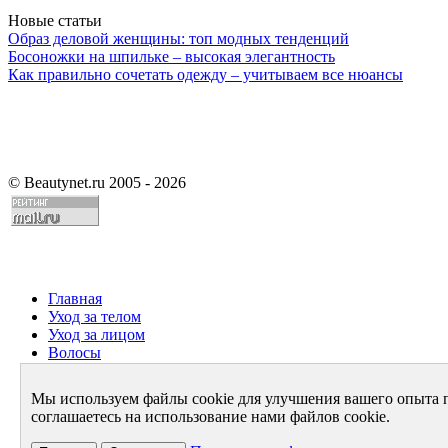
Новые статьи
Образ деловой женщины: топ модных тенденций
Босоножки на шпильке – высокая элегантность
Как правильно сочетать одежду – учитываем все нюансы
©
Beautynet.ru 2005 - 2026
Главная
Уход за телом
Уход за лицом
Волосы
Парфюмерия
Здоровье
Мы используем файлы cookie для улучшения вашего опыта 
Диета
соглашаетесь на использование нами файлов cookie.
Стиль и имидж
Архив