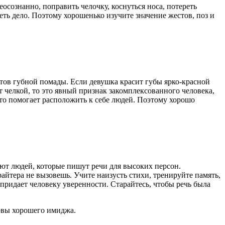
осознанно, поправить челочку, коснуться носа, потереть
еть дело. Поэтому хорошенько изучите значение жестов, поз и
тов губной помады. Если девушка красит губы ярко-красной
т челкой, то это явный признак закомплексованного человека,
Это помогает расположить к себе людей. Поэтому хорошо
ют людей, которые пишут речи для высоких персон.
айтера не вызовешь. Учите наизусть стихи, тренируйте память,
 придает человеку уверенности. Старайтесь, чтобы речь была
новы хорошего имиджа.