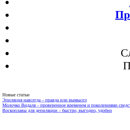
Пр
С
П
Новые статьи
Эпиляция навсегда – правда или вымысел
Молочко Видаля – проверенное временем и поколениями средс
Воскоплавы для депиляции – быстро, выгодно, удобно