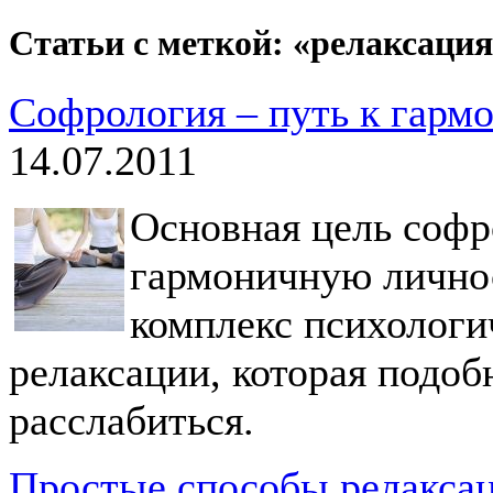
Статьи с меткой: «релаксаци
Софрология – путь к гарм
14.07.2011
Основная цель софр
гармоничную личнос
комплекс психологи
релаксации, которая подоб
расслабиться.
Простые способы релаксац