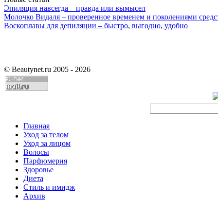
Эпиляция навсегда – правда или вымысел
Молочко Видаля – проверенное временем и поколениями средс
Воскоплавы для депиляции – быстро, выгодно, удобно
©
Beautynet.ru 2005 - 2026
Главная
Уход за телом
Уход за лицом
Волосы
Парфюмерия
Здоровье
Диета
Стиль и имидж
Архив