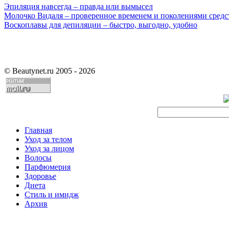
Эпиляция навсегда – правда или вымысел
Молочко Видаля – проверенное временем и поколениями средс
Воскоплавы для депиляции – быстро, выгодно, удобно
©
Beautynet.ru 2005 - 2026
Главная
Уход за телом
Уход за лицом
Волосы
Парфюмерия
Здоровье
Диета
Стиль и имидж
Архив