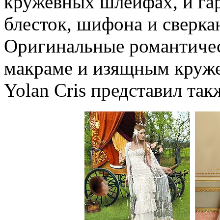
кружевных шлейфах, и га
блесток, шифона и сверк
Оригинальные романтичес
макраме и изящным круже
Yolan Cris представил так