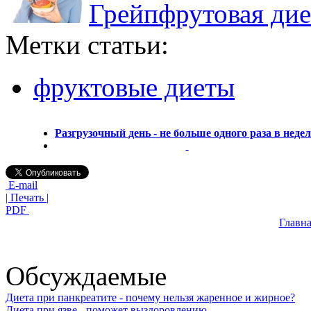
Грейпфрутовая дие
Метки статьи:
фруктовые диеты
Разгрузочный день - не больше одного раза в неде
E-mail
| Печать |
PDF
Главна
Обсуждаемые
Диета при панкреатите - почему нельзя жаренное и жирное?
Диета при язве - поможет выздоровлению