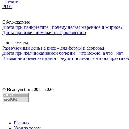
| Печать |
PDF
Обсуждаемые
Диета при панкреатите - почему нельзя жаренное и жирное?
Диета при язве - поможет выздоровлению
Новые статьи
Разгрузочный день на рисе – для формы и здоровья
Диета при желчнокаменной болезни – что можно, а что - нет
Витаминно-белковая диета – звучит полезно, а что на практике
©
Beautynet.ru 2005 - 2026
Главная
Уход за телом