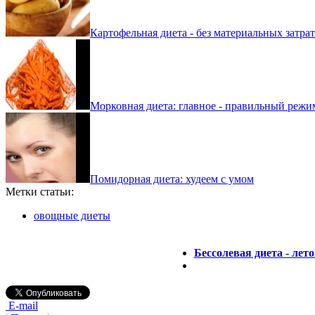
Картофельная диета - без материальных затрат
Морковная диета: главное - правильный режи
Помидорная диета: худеем с умом
Метки статьи:
овощные диеты
Бессолевая диета - лет
E-mail