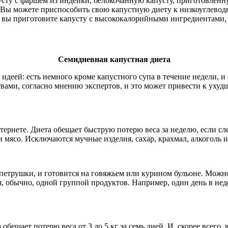
сту с фаршем из индейки, белокочанную капусту, приготовленну
Вы можете приспособить свою капустную диету к низкоуглевод
и вы приготовите капусту с высококалорийными ингредиентами, 
Семидневная капустная диета
идеей: есть немного кроме капустного супа в течение недели, и 
вами, согласно мнению экспертов, и это может привести к ухуд
ернете. Диета обещает быструю потерю веса за неделю, если сл
и мясо. Исключаются мучные изделия, сахар, крахмал, алкоголь 
петрушки, и готовится на говяжьем или курином бульоне. Можно е
, обычно, одной группой продуктов. Например, один день в неде
 обещает потерю веса от 3 до 5 кг за семь дней. И, скорее всего,