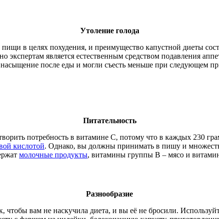
Утоление голода
 пищи в целях похудения, и преимущество капустной диеты сост
сно экспертам является естественным средством подавления аппет
 насыщение после еды и могли съесть меньше при следующем пр
Питательность
творить потребность в витамине C, потому что в каждых 230 гр
вой кислотой
. Однако, вы должны принимать в пишу и множеств
держат
молочные продукты
, витамины группы B – мясо и витами
Разнообразие
, чтобы вам не наскучила диета, и вы её не бросили. Используй