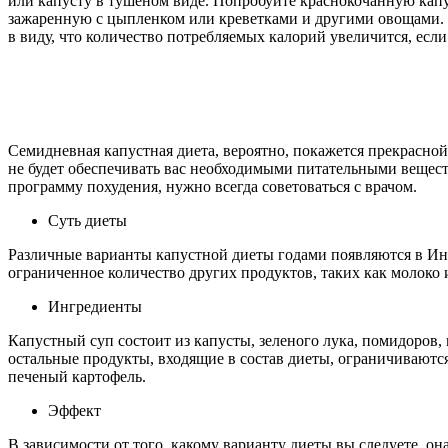
или капусту в тушеном виде. Попробуйте краснокочанную капу
зажаренную с цыпленком или креветками и другими овощами. 
в виду, что количество потребляемых калорий увеличится, есл
Семидневная капустная диета, вероятно, покажется прекрасной 
не будет обеспечивать вас необходимыми питательными вещест
программу похудения, нужно всегда советоваться с врачом.
Суть диеты
Различные варианты капустной диеты годами появляются в Инт
ограниченное количество других продуктов, таких как молоко 
Ингредиенты
Капустный суп состоит из капусты, зеленого лука, помидоров, 
остальные продукты, входящие в состав диеты, ограничиваются
печеный картофель.
Эффект
В зависимости от того, какому варианту диеты вы следуете, она