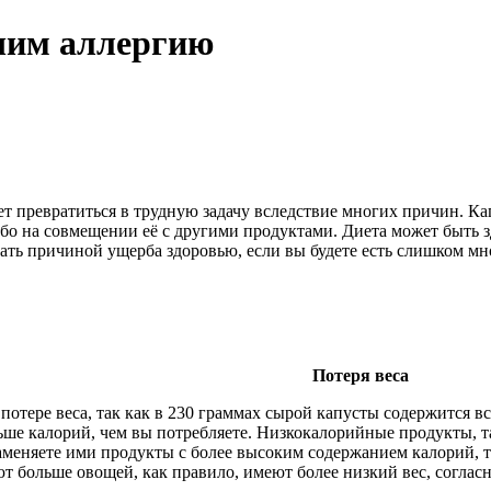
ечим аллергию
т превратиться в трудную задачу вследствие многих причин. Ка
бо на совмещении её с другими продуктами. Диета может быть з
тать причиной ущерба здоровью, если вы будете есть слишком мн
Потеря веса
потере веса, так как в 230 граммах сырой капусты содержится вс
ьше калорий, чем вы потребляете. Низкокалорийные продукты, та
заменяете ими продукты с более высоким содержанием калорий, 
ают больше овощей, как правило, имеют более низкий вес, соглас