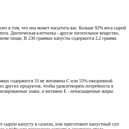
оит в том, что она может насытить вас. Больше 92% веса сырой
ита. Диетическая клетчатка - другое питательное вещество,
иеме пищи. В 230 граммах капусты содержится 2,2 грамма
аммах содержится 33 мг витамина С или 55% ежедневной
о других продуктов, чтобы удовлетворять потребность в
низированные злаки, и витамин Е - ненасыщенные жиры.
те сырую капусту в салатах, или приготовьте капустный суп