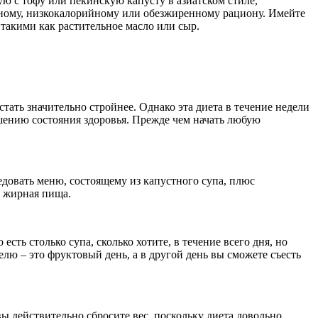
ю с тофу или пекинскую капусту в азиатском стиле,
ному, низкокалорийному или обезжиренному рациону. Имейте
такими как растительное масло или сыр.
стать значительно стройнее. Однако эта диета в течение недели
шению состояния здоровья. Прежде чем начать любую
едовать меню, состоящему из капустного супа, плюс
и жирная пища.
сть столько супа, сколько хотите, в течение всего дня, но
лю – это фруктовый день, а в другой день вы сможете съесть
 вы действительно сбросите вес, поскольку диета довольно