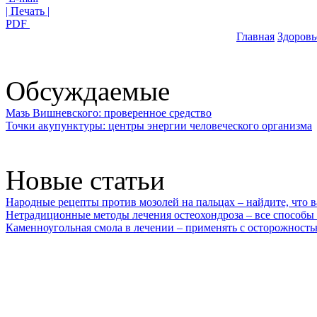
| Печать |
PDF
Главная
Здоровь
Обсуждаемые
Мазь Вишневского: проверенное средство
Точки акупунктуры: центры энергии человеческого организма
Новые статьи
Народные рецепты против мозолей на пальцах – найдите, что 
Нетрадиционные методы лечения остеохондроза – все способы
Каменноугольная смола в лечении – применять с осторожност