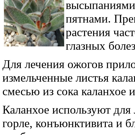
высыпаниями
пятнами. Пре
растения час
глазных боле
Для лечения ожогов прило
измельченные листья кал
смесью из сока каланхое и
Каланхое используют для 
горле, конъюнктивита и б