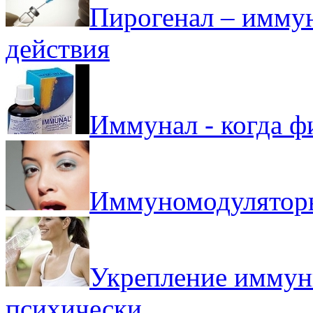
Пирогенал – имму
действия
Иммунал - когда ф
Иммуномодуляторы
Укрепление иммуни
психически