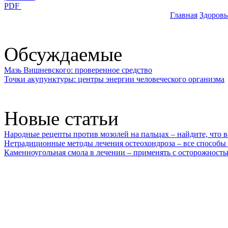
PDF
Главная
Здоровь
Обсуждаемые
Мазь Вишневского: проверенное средство
Точки акупунктуры: центры энергии человеческого организма
Новые статьи
Народные рецепты против мозолей на пальцах – найдите, что 
Нетрадиционные методы лечения остеохондроза – все способы
Каменноугольная смола в лечении – применять с осторожност