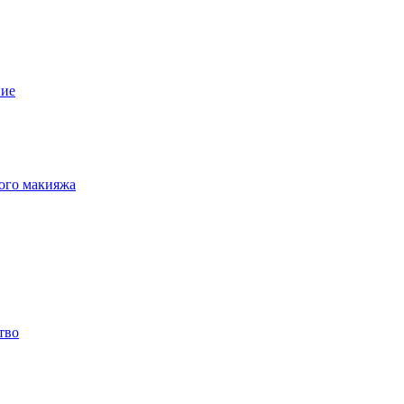
ние
ного макияжа
тво