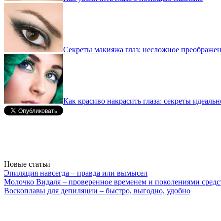
Секреты макияжа глаз: несложное преображе
Как красиво накрасить глаза: секреты идеаль
Новые статьи
Эпиляция навсегда – правда или вымысел
Молочко Видаля – проверенное временем и поколениями средс
Воскоплавы для депиляции – быстро, выгодно, удобно