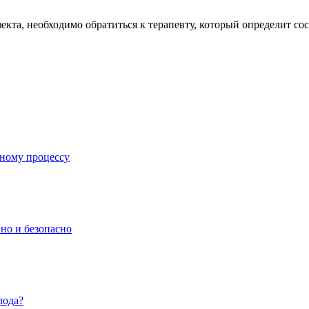
та, необходимо обратиться к терапевту, который определит сост
вному процессу
но и безопасно
лода?