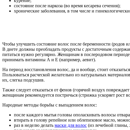
курение;
состояние после наркоза (во время кесарева сечения);
хронические заболевания, в том числе и гинекологически
Чтобы улучшить состояние волос после беременности (родов и
В диете должны преобладать продукты с достаточным содержани
питаться нужно регулярно. Женщинам в послеродовом периоде
принимать витамины А и Е (например, аевит).
На период восстановления волос, да и вообще, стоит отказатьс
Пользоваться расческой желательно из натуральных материало
их, слегка подсушив.
Также следует отказаться от фенов (горячий воздух повреждает
женщинам рекомендуется постричься (стрижка ускоряет рост во
Народные методы борьбы с выпадением волос:
после каждого мытья головы ополаскивать волосы отварам
втирать в голову репейное или облепиховое масло, можно
раз в неделю делать
маски для волос
(из лечебной глины, 