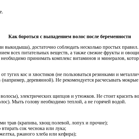
е.
Как бороться с выпадением волос после беременности
ли выкидыша), достаточно соблюдать несколько простых правил.
ем всех питательных веществ, а также свежие фрукты и овощи. С
 необходимо принимать комплекс витаминов и минералов, котор
я от тугих кос и хвостиков (не пользоваться резинками и металл
в (например, деревянной). Не рекомендуется расчесывать мокры
 волосы), электрических щипцов и утюжков. Не стоит красить во
лос). Мыть голову необходимо теплой, а не горячей водой.
и трав (крапива, хвощ полевой, лопух и прочие);
 втирать сок чеснока или лука;
желтка, ржаного хлеба или кефира);