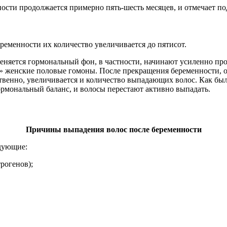
ости продолжается примерно пять-шесть месяцев, и отмечает п
беременности их количество увеличивается до пятисот.
еняется гормональный фон, в частности, начинают усиленно про
т» женские половые гомоны. После прекращения беременности, о
тственно, увеличивается и количество выпадающих волос. Как бы
ормональный баланс, и волосы перестают активно выпадать.
Причины выпадения волос после беременности
дующие:
рогенов);