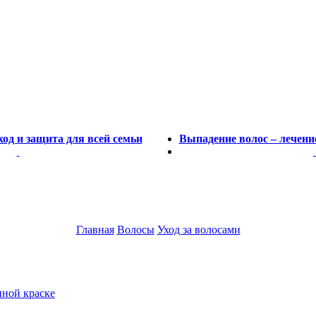
од и защита для всей семьи
Выпадение волос – лечени
Главная
Волосы
Уход за волосами
нной краске