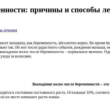
енности: причины и способы л
ы лечения
красит женщину, как беременность, абсолютно верно. Во время 
льно так. Но вот после радостного события, рождения малыша, 
о выпадение волос после беременности – нормальное явление. Одн
 ухода за волосами.
Выпадение волос после беременности – это
одятся в состоянии постоянного роста. Остальные 10%, соответс
на их месте начинают расти новые.