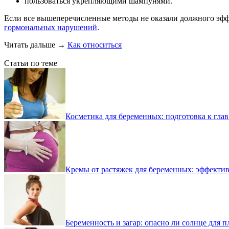
пользоваться укрепляющими шампунями.
Если все вышеперечисленные методы не оказали должного эффек
гормональных нарушений
.
Читать дальше
→
Как относиться
Статьи по теме
Косметика для беременных: подготовка к гла
Кремы от растяжек для беременных: эффектив
Беременность и загар: опасно ли солнце для п