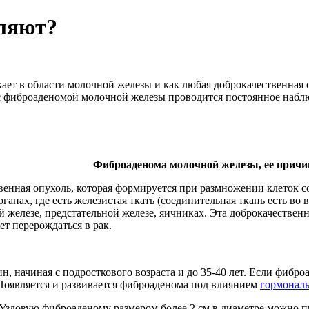
аляют?
ает в области молочной железы и как любая доброкачественная 
фиброаденомой молочной железы проводится постоянное наблюде
Фиброаденома молочной железы, ее прич
венная опухоль, которая формируется при размножении клеток 
рганах, где есть железистая ткать (соединительная ткань есть во
й железе, предстательной железе, яичниках. Эта доброкачестве
ет перерождаться в рак.
 начиная с подросткового возраста и до 35-40 лет. Если фиброа
Появляется и развивается фиброаденома под влиянием
гормонал
 Узловую фиброаденому размером более 2 см в диаметре можно 