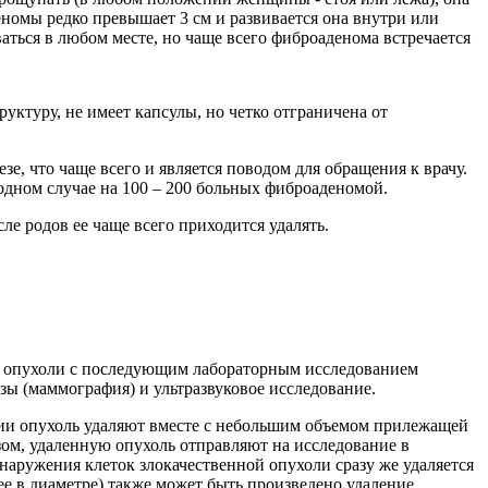
номы редко превышает 3 см и развивается она внутри или
ться в любом месте, но чаще всего фиброаденома встречается
ктуру, не имеет капсулы, но четко отграничена от
, что чаще всего и является поводом для обращения к врачу.
одном случае на 100 – 200 больных фиброаденомой.
е родов ее чаще всего приходится удалять.
а опухоли с последующим лабораторным исследованием
зы (маммография) и ультразвуковое исследование.
ации опухоль удаляют вместе с небольшим объемом прилежащей
ом, удаленную опухоль отправляют на исследование в
наружения клеток злокачественной опухоли сразу же удаляется
е в диаметре) также может быть произведено удаление