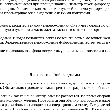
ей, легко смещается при прощупывании. Диаметр такой фиброаде
женщины бывает несколько таких опухолей, они могут формирова
а просматривается в виде тени с четкими контурами.
нен к злокачественному перерождению. Она имеет слоистую стру
енную опухоль, она часто дает метастазы в отдаленные органы.
ами. Иногда появляется легкая болезненность в молочной железе
ра. Злокачественное перерождение фиброаденомы встречается в 
е гормонального фона могут стимулировать рост опухоли и посл
Диагностика фиброаденомы
следование: проверяют кровь на гормоны, делают пункцию узл
). Обязательно проводится также рентгенография молочной желе
ение), так как она никогда сама не рассосется. Во время опер
цией молочной железы. Проводится она обычно под общим наркоз
а (пока больная находится на операционном столе). В случае об
злами. При большой листовидной фиброаденоме (8–10 см и боле