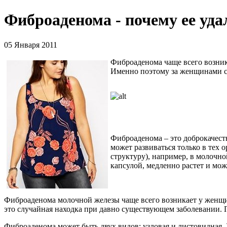
Фиброаденома - почему ее уд
05 Января 2011
Фиброаденома чаще всего возник
Именно поэтому за женщинами с 
Фиброаденома – это доброкачест
может развиваться только в тех о
структуру), например, в молочно
капсулой, медленно растет и мож
Фиброаденома молочной железы чаще всего возникает у женщин,
это случайная находка при давно существующем заболевании. 
Фиброаденома может быть двух видов: узловая и листовидная.