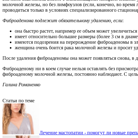
молочной железы, но без лимфоузлов (если, конечно, во врем
проводиться только в условиях специализированного стациона
Фиброаденома подлежит обязательному удалению, если
:
она быстро растет, например ее объем может увеличиться в
имеет относительно большие размеры (более 3 см в диаме
имеются подозрения на перерождение фиброаденомы в зл
женщина очень боится рака молочной железы и просит уд
После удаления фиброаденомы она может появляться снова, в д
Фиброаденому ни в коем случае нельзя оставлять без присмотр
фиброаденому молочной железы, постоянно наблюдают. С цел
Галина Романенко
Статьи по теме
Лечение мастопатии - помогут ли новые преп