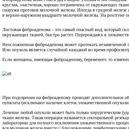
круглая, эластичная, хорошо отграничена от окружающих ткан
снаружи протоков молочной железы. Иногда в грудной железе 
в верхне-наружном квадранте молочной железы. На рентгене он
Листовая фиброаденома – это самый опасный вид, который скло
окружающих тканей, быстро растет. Перерождаясь в злокачеств
Неосложненная фиброаденома может протекать незамеченной год
Или опухоль является случайной находкой во время профосмот
Если женщина, имеющая фиброаденому, беременеет, то изменени
При подозрении на фиброаденому проводят дополнительное об
пунктата (исключают наличие клеток злокачественной опухоли
Лечение любой опухоли может быть только хирургическим (удал
ткани железы. Такая операция называется секторальной резек
лабораторию для полного исключения злокачественного процесс
вся молочная железа вместе с близлежащими лимфатическими у