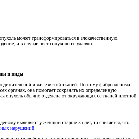
опухоль может трансформироваться в злокачественную.
ние, и в случае роста опухоли ее удаляют.
ины и виды
соединительной и железистой тканей. Поэтому фиброаденома
 всех органах, она помогает сохранять их определенную
нная опухоль обычно отделена от окружающих ее тканей плотной
деному выявляют у женщин старше 35 лет, то считается, что
ьных нарушений
.
прощупать (в любом положении женщины - стоя или лежа), она