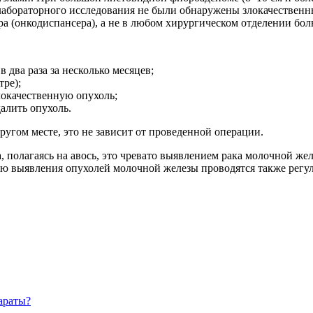
я лабораторного исследования не были обнаружены злокачестве
ра (онкодиспансера), а не в любом хирургическом отделении бо
 два раза за несколько месяцев;
тре);
окачественную опухоль;
алить опухоль.
ругом месте, это не зависит от проведенной операции.
а, полагаясь на авось, это чревато выявлением рака молочной ж
ью выявления опухолей молочной железы проводятся также рег
араты?