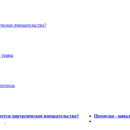
ическое вмешательство?
и травы
онтроль
буется хирургическое вмешательство?
Похмелье - нача