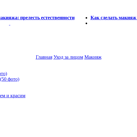
макияжа: прелесть естественности
Как сделать макияж 
Главная
Уход за лицом
Макияж
ото)
(50 фото)
ем и красим