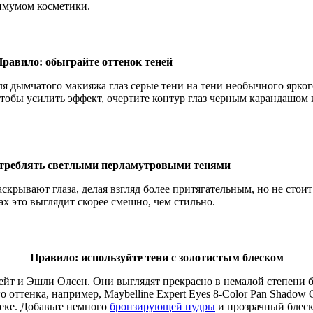
нимумом косметики.
равило: обыграйте оттенок теней
дымчатого макияжа глаз серые тени на тени необычного яркого 
al. Чтобы усилить эффект, очертите контур глаз черным карандашо
отреблять светлыми перламутровыми тенями
скрывают глаза, делая взгляд более притягательным, но не стои
ах это выглядит скорее смешно, чем стильно.
Правило: используйте тени с золотистым блеском
йт и Эшли Олсен. Они выглядят прекрасно в немалой степени бл
 оттенка, например, Maybelline Expert Eyes 8-Color Pan Shadow C
еке. Добавьте немного
бронзирующей пудры
и прозрачный блеск