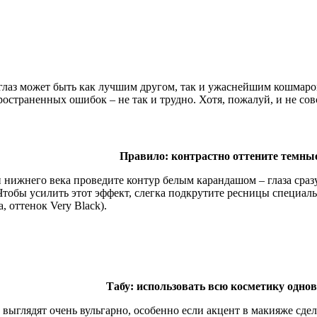
лаз может быть как лучшим другом, так и ужаснейшим кошмаро
ространенных ошибок – не так и трудно. Хотя, пожалуй, и не со
Правило: контрастно оттените темны
 нижнего века проведите контур белым карандашом – глаза сраз
 Чтобы усилить этот эффект, слегка подкрутите ресницы специа
a, оттенок Very Black).
Табу: использовать всю косметику одно
выглядят очень вульгарно, особенно если акцент в макияже сдел