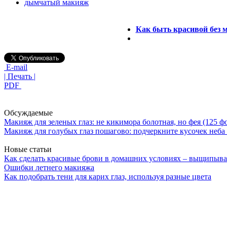
дымчатый макияж
Как быть красивой без 
E-mail
| Печать |
PDF
Обсуждаемые
Макияж для зеленых глаз: не кикимора болотная, но фея (125 ф
Макияж для голубых глаз пошагово: подчеркните кусочек неба 
Новые статьи
Как сделать красивые брови в домашних условиях – выщипыва
Ошибки летнего макияжа
Как подобрать тени для карих глаз, используя разные цвета