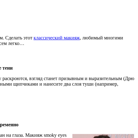
м. Сделать этот
классический макияж
, любимый многими
всем легко…
е тени
у раскроются, взгляд станет призывным и выразительным (Дрю
льными щипчиками и нанесите два слоя туши (например,
временно
ан на глаза. Макияж smoky eyes