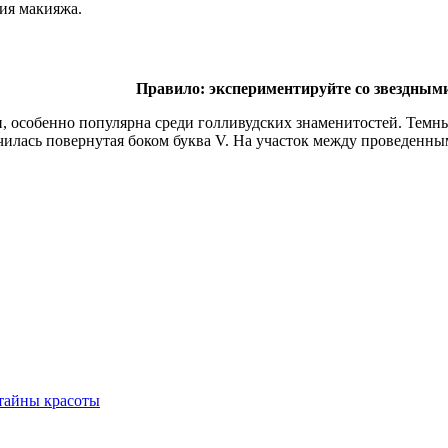
ия макияжа.
Правило: экспериментируйте со звездным
, особенно популярна среди голливудских знаменитостей. Темн
чилась повернутая боком буква V. На участок между проведенны
 тайны красоты