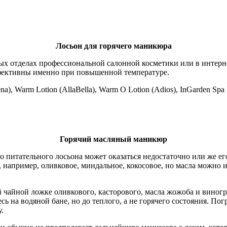
Лосьон для горячего маникюра
х отделах профессиональной салонной косметики или в интерне
эффективны именно при повышенной температуре.
, Warm Lotion (AllaBella), Warm O Lotion (Adios), InGarden Spa 
Горячий масляный маникюр
 питательного лосьона может оказаться недостаточно или же его
 например, оливковое, миндальное, кокосовое, но масла можно и
 чайной ложке оливкового, касторового, масла жожоба и виногр
ь на водяной бане, но до теплого, а не горячего состояния. По
.