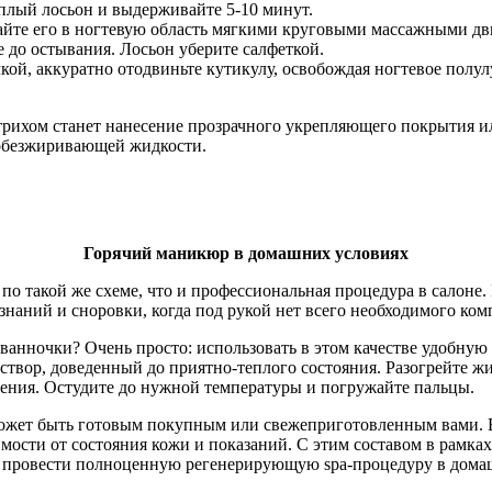
плый лосьон и выдерживайте 5-10 минут.
айте его в ногтевую область мягкими круговыми массажными дв
е до остывания. Лосьон уберите салфеткой.
й, аккуратно отодвиньте кутикулу, освобождая ногтевое полул
хом станет нанесение прозрачного укрепляющего покрытия или
 обезжиривающей жидкости.
Горячий маникюр в домашних условиях
о такой же схеме, что и профессиональная процедура в салоне.
 знаний и сноровки, когда под рукой нет всего необходимого ко
ванночки? Очень просто: использовать в этом качестве удобную
твор, доведенный до приятно-теплого состояния. Разогрейте жи
ипения. Остудите до нужной температуры и погружайте пальцы.
ожет быть готовым покупным или свежеприготовленным вами. Ег
имости от состояния кожи и показаний. С этим составом в рамк
, провести полноценную регенерирующую spa-процедуру в домаш