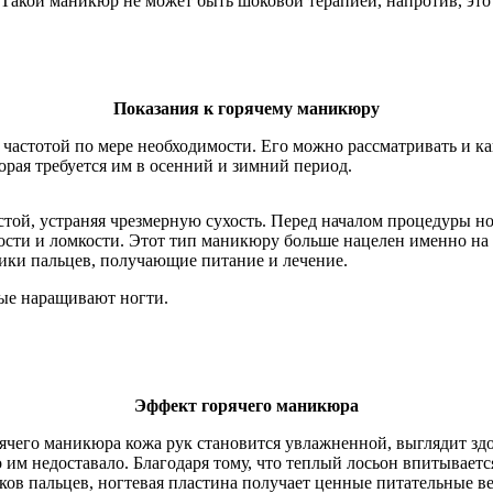
акой маникюр не может быть шоковой терапией, напротив, это 
Показания к горячему маникюру
 частотой по мере необходимости. Его можно рассматривать и 
торая требуется им в осенний и зимний период.
той, устраняя чрезмерную сухость. Перед началом процедуры но
хости и ломкости. Этот тип маникюру больше нацелен именно на
ики пальцев, получающие питание и лечение.
ые наращивают ногти.
Эффект горячего маникюра
чего маникюра кожа рук становится увлажненной, выглядит здо
 им недоставало. Благодаря тому, что теплый лосьон впитывается
ков пальцев, ногтевая пластина получает ценные питательные ве