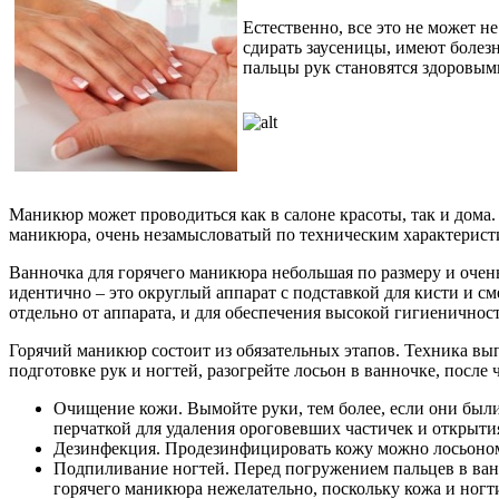
Естественно, все это не может н
сдирать заусеницы, имеют болез
пальцы рук становятся здоровым
Маникюр может проводиться как в салоне красоты, так и дома
маникюра, очень незамысловатый по техническим характерист
Ванночка для горячего маникюра небольшая по размеру и очень
идентично – это округлый аппарат с подставкой для кисти и 
отдельно от аппарата, и для обеспечения высокой гигиеничнос
Горячий маникюр состоит из обязательных этапов. Техника выпо
подготовке рук и ногтей, разогрейте лосьон в ванночке, после
Очищение кожи. Вымойте руки, тем более, если они был
перчаткой для удаления ороговевших частичек и открыти
Дезинфекция. Продезинфицировать кожу можно лосьоном-
Подпиливание ногтей. Перед погружением пальцев в ванн
горячего маникюра нежелательно, поскольку кожа и ногт