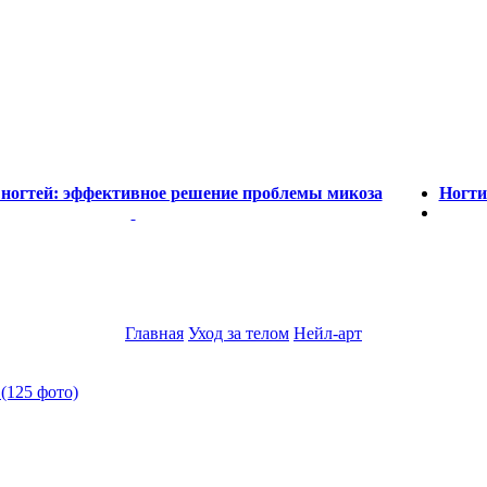
 ногтей: эффективное решение проблемы микоза
Ногти
Главная
Уход за телом
Нейл-арт
(125 фото)