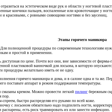
е отразиться на эстетическом виде рук и области у ногтевой п
ненные кончики пальцев, воспаленные или кровоточащие у ногт
и и красивыми, с ровными сияющими ногтями и без заусениц.
Этапы горячего маникюра
. Для полноценной процедуры по современным технологиям нуже
икам и простой в применении.
 доступная по цене. Почти все они, вне зависимости от фирмы-
сменной пластиковой ванночкой для лосьона, в которую опускают
ти процедуры желательно иметь ее не одну.
лнения горячего маникюра и дома, и в салоне одна и та же. Пер
 чего поставьте аппарат в режим поддержания температуры.
и смазаны кремом. Можно провести легкий
пилинг
бережным скр
я пор.
спреем, быстро распределяя его руками по всей коже.
очку с лосьоном обязательно надо подпилить ногти, корректир
и распарены, есть риск травмировать их или занести инфекцию.