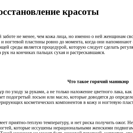
осстановление красоты
й заботе не менее, чем кожа лица, но именно о ней женщинам с
к и ногтевой пластины ровно до момента, когда они напоминаю
щей среды является процедурой, которую следует сделать регул
 рук на кончиках пальцах сухая и растрескавшаяся.
Что такое горячий маникюр
р по уходу за руками, а не только наложение цветного лака, к
ет подогретый лосьон или масло, которые доводятся до определ
ерирующих косметических компонентов в кожу и ногтевую плас
ет приятно-теплую температуру, и нет риска получить ожог. Не 
 ногтей, которые иссушены нерациональными женскими подвига