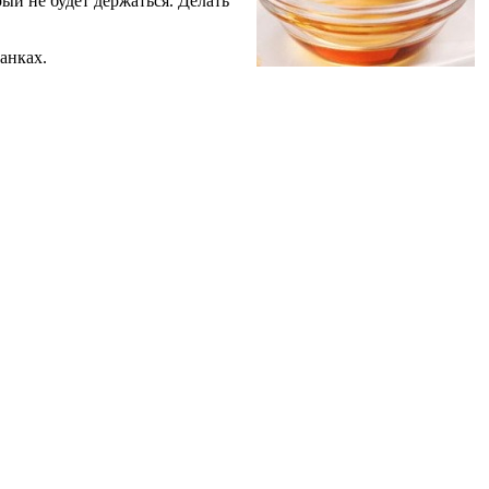
й не будет держаться. Делать
анках.