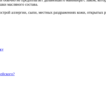
обычно не предполагает дальнейшего маникюра с лаком, которы
шки масляного состава.
строй аллергии, сыпи, местных раздражениях кожи, открытых р
ку
пейского?