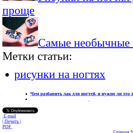
проще
Самые необычные и
Метки статьи:
рисунки на ногтях
Чем разбавить лак для ногтей, и нужно ли это 
E-mail
| Печать |
PDF
Главная
У