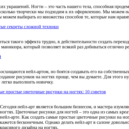
х украшений. Ногти – это часть нашего тела, способная продем
насколько творчески мы подходим к их оформлению. Мы можем на
ы можем выбирать из множества способов те, которые нам нравят
стые секреты сложной техники
иться такого эффекта трудно, в действительности создать перехо
 маникюра, который позволяет всякий раз добиваться отлично ре
й
осхищаются нейл-артом, но боятся создавать его на собственных
создание рисунков на ногтях проще, чем вы думаете. Для этого н
е легко выполнить новичку.
мые простые цветочные рисунки на ногтях: 10 советов
Сегодня нейл-арт является большим бизнесом, и мастера изумл
ногтях. Цветочные рисунки для ногтей – это одна из самых кр
нейл-арте. Как создать самые простые цветочные рисунки на но
кажется бесконечным. Однако делать нейл-арт в салоне довольно
красивого дизайна на ногтях.