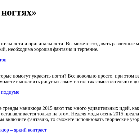
 ногтях»
тельности и оригинальности. Вы можете создавать различные мо
ый, необходима хорошая фантазия и терпение.
тов
торые помогут украсить ногти? Все довольно просто, при этом ва
сможете выполнить рисунки лаком на ногтях самостоятельно в д
а подиуме
 тренды маникюра 2015 дают так много удивительных идей, как
останавливается только на этом. Неделя моды осень 2015 предла
 вы включите фантазию, то сможете использовать творческие у
кюр – яркий контраст