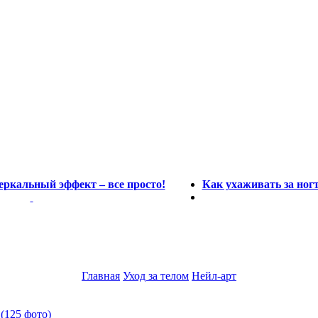
зеркальный эффект – все просто!
Как ухаживать за ног
Главная
Уход за телом
Нейл-арт
(125 фото)