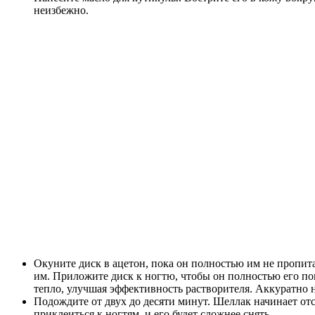
неизбежно.
Окуните диск в ацетон, пока он полностью им не пропит
им. Приложите диск к ногтю, чтобы он полностью его по
тепло, улучшая эффективность растворителя. Аккуратно н
Подождите от двух до десяти минут. Шеллак начинает отс
приклеиться к ногтям, и его будет сложнее снять.