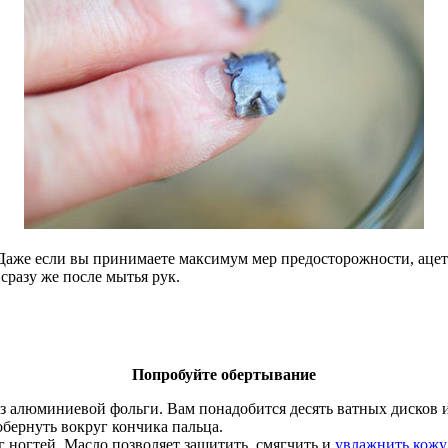
 Даже если вы принимаете максимум мер предосторожности, ацет
сразу же после мытья рук.
Попробуйте обертывание
из алюминиевой фольги. Вам понадобится десять ватных дисков 
бернуть вокруг кончика пальца.
г ногтей. Масло позволяет защитить, смягчить и
увлажнить кожу