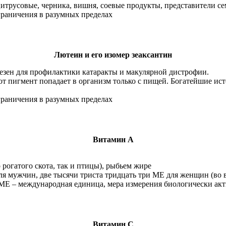
итрусовые, черника, вишня, соевые продукты, представители с
граничения в разумных пределах
Лютеин и его изомер зеаксантин
езен для профилактики катаракты и макулярной дистрофии.
от пигмент попадает в организм только с пищей. Богатейшие ис
граничения в разумных пределах
Витамин А
 рогатого скота, так и птицы), рыбьем жире
ля мужчин, две тысячи триста тридцать три МЕ для женщин (во
. МЕ – международная единица, мера измерения биологически ак
Витамин С