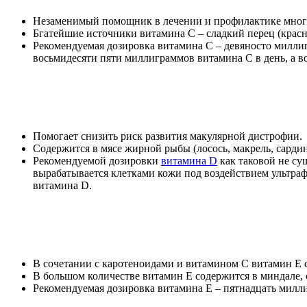
Незаменимый помощник в лечении и профилактике многих
Бгатейшие источники витамина С – сладкий перец (красн
Рекомендуемая дозировка витамина С – девяносто милли
восьмидесяти пяти миллиграммов витамина С в день, а в
Помогает снизить риск развития макулярной дистрофии.
Содержится в мясе жирной рыбы (лосось, макрель, сардин
Рекомендуемой дозировки
витамина D
как таковой не су
вырабатывается клетками кожи под воздействием ультра
витамина D.
В сочетании с каротеноидами и витамином С витамин Е 
В большом количестве витамин Е содержится в миндале, 
Рекомендуемая дозировка витамина Е – пятнадцать милли