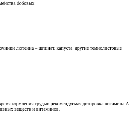
емейства бобовых
точники лютеина – шпинат, капуста, другие темнолистовые
 время кормления грудью рекомендуемая дозировка витамина А
тивных веществ и витаминов.