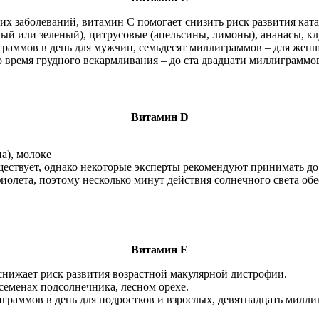
 заболеваний, витамин С помогает снизить риск развития кат
ый или зеленый), цитрусовые (апельсины, лимоны), ананасы, кл
граммов в день для мужчин, семьдесят миллиграммов – для жен
о время грудного вскармливания – до ста двадцати миллиграммо
Витамин D
а), молоке
ществует, однако некоторые эксперты рекомендуют принимать д
фиолета, поэтому несколько минут действия солнечного света 
Витамин Е
снижает риск развития возрастной макулярной дистрофии.
семенах подсолнечника, лесном орехе.
граммов в день для подростков и взрослых, девятнадцать милл