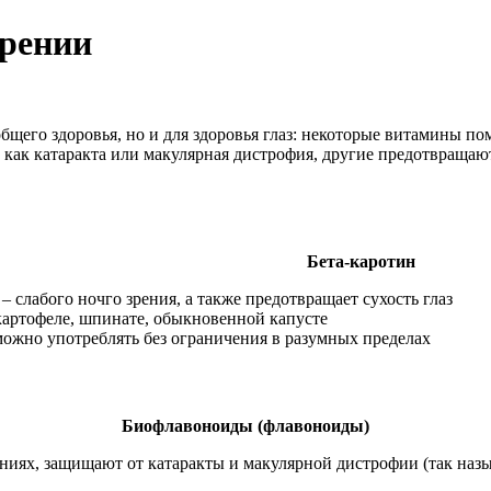
зрении
щего здоровья, но и для здоровья глаз: некоторые витамины по
как катаракта или макулярная дистрофия, другие предотвращаю
Бета-каротин
 слабого ночго зрения, а также предотвращает сухость глаз
картофеле, шпинате, обыкновенной капусте
можно употреблять без ограничения в разумных пределах
Биофлавоноиды (флавоноиды)
иях, защищают от катаракты и макулярной дистрофии (так назыв