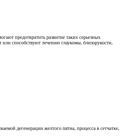
могают предотвратить развитие таких серьезных
т или способствуют лечению глаукомы, близорукости,
аемой дегенерации желтого пятна, процесса в сетчатке,