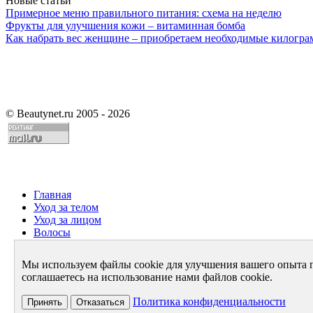
Новые статьи
Примерное меню правильного питания: схема на неделю
Фрукты для улучшения кожи – витаминная бомба
Как набрать вес женщине – приобретаем необходимые килогр
©
Beautynet.ru 2005 - 2026
Главная
Уход за телом
Уход за лицом
Волосы
Парфюмерия
Здоровье
Мы используем файлы cookie для улучшения вашего опыта 
Диета
соглашаетесь на использование нами файлов cookie.
Стиль и имидж
Архив
Политика конфиденциальности
Принять
Отказаться