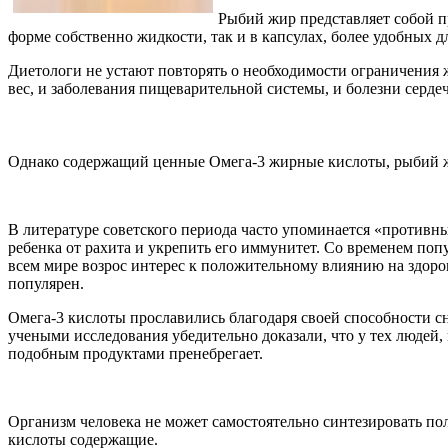
Рыбий жир представляет собой п
форме собственно жидкости, так и в капсулах, более удобных 
Диетологи не устают повторять о необходимости ограничения
вес, и заболевания пищеварительной системы, и болезни серде
Однако содержащий ценные Омега-3 жирные кислоты, рыбий жи
В литературе советского периода часто упоминается «противн
ребенка от рахита и укрепить его иммунитет. Со временем попу
всем мире возрос интерес к положительному влиянию на здоро
популярен.
Омега-3 кислоты прославились благодаря своей способности с
учеными исследования убедительно доказали, что у тех людей, 
подобным продуктами пренебрегает.
Организм человека не может самостоятельно синтезировать п
кислоты содержащие.