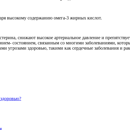
аря высокому содержанию омега-3 жирных кислот.
ерина, снижают высокое артериальное давление и препятствует
нием- состоянием, связанным со многими заболеваниями, которы
ми угрозами здоровью, такими как сердечные заболевания и рак
 здоровью?
я