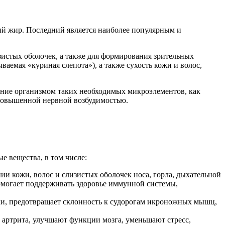
бий жир. Последний является наиболее популярным и
зистых оболочек, а также для формирования зрительных
аемая «куриная слепота»), а также сухость кожи и волос,
ение организмом таких необходимых микроэлементов, как
 повышенной нервной возбудимостью.
е вещества, в том числе:
ии кожи, волос и слизистых оболочек носа, горла, дыхательной
помогает поддерживать здоровье иммунной системы,
тки, предотвращает склонность к судорогам икроножных мышц,
артрита, улучшают функции мозга, уменьшают стресс,