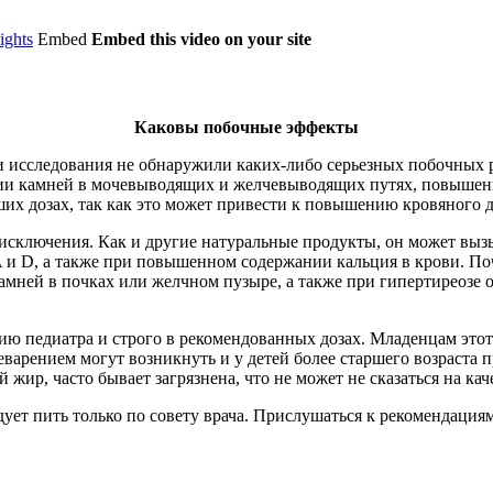
ights
Embed
Embed this video on your site
Каковы побочные эффекты
и исследования не обнаружили каких-либо серьезных побочных р
чии камней в мочевыводящих и желчевыводящих путях, повыше
ших дозах, так как это может привести к повышению кровяного 
 исключения. Как и другие натуральные продукты, он может вызы
и D, а также при повышенном содержании кальция в крови. Поч
ней в почках или желчном пузыре, а также при гипертиреозе от
нию педиатра и строго в рекомендованных дозах. Младенцам это
варением могут возникнуть и у детей более старшего возраста 
 жир, часто бывает загрязнена, что не может не сказаться на кач
едует пить только по совету врача. Прислушаться к рекомендаци