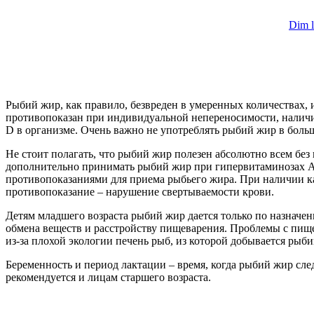
Dim l
Рыбий жир, как правило, безвреден в умеренных количествах, 
противопоказан при индивидуальной непереносимости, нали
D в организме. Очень важно не употреблять рыбий жир в боль
Не стоит полагать, что рыбий жир полезен абсолютно всем без
дополнительно принимать рыбий жир при гипервитаминозах A 
противопоказаниями для приема рыбьего жира. При наличии кам
противопоказание – нарушение свертываемости крови.
Детям младшего возраста рыбий жир дается только по назначе
обмена веществ и расстройству пищеварения. Проблемы с пище
из-за плохой экологии печень рыб, из которой добывается рыбий
Беременность и период лактации – время, когда рыбий жир сл
рекомендуется и лицам старшего возраста.