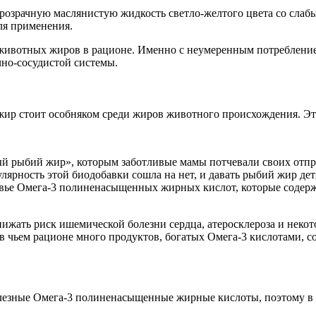
розрачную маслянистую жидкость светло-желтого цвета со слаб
для применения.
 животных жиров в рационе. Именно с неумеренным потреблени
чно-сосудистой системы.
р стоит особняком среди жиров животного происхождения. Этот
ый рыбий жир», которым заботливые мамы потчевали своих отпр
лярность этой биодобавки сошла на нет, и давать рыбий жир дет
вье Омега-3 полиненасыщенных жирных кислот, которые содержат
нижать риск ишемической болезни сердца, атеросклероза и неко
в чьем рационе много продуктов, богатых Омега-3 кислотами, сос
олезные Омега-3 полиненасыщенные жирные кислоты, поэтому в 