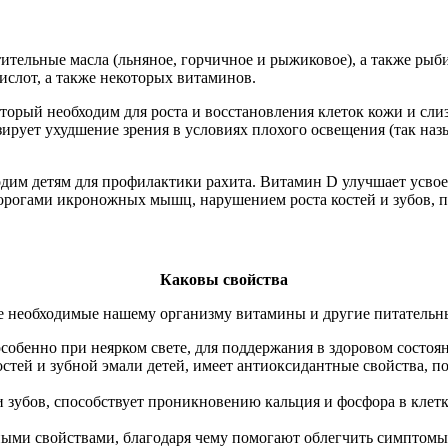
тительные масла (льняное, горчичное и рыжиковое), а также ры
лот, а также некоторых витаминов.
торый необходим для роста и восстановления клеток кожи и сли
рует ухудшение зрения в условиях плохого освещения (так назыв
одим детям для профилактики рахита. Витамин D улучшает усво
удорогами икроножных мышц, нарушением роста костей и зубов,
Каковы свойства
ие необходимые нашему организму витамины и другие питательны
собенно при неярком свете, для поддержания в здоровом состоян
остей и зубной эмали детей, имеет антиоксидантные свойства, 
и зубов, способствует проникновению кальция и фосфора в кле
ыми свойствами, благодаря чему помогают облегчить симптомы 