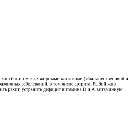
й жир богат омега-3 жирными кислотами (эйкозапентаеновой и
различных заболеваний, в том числе артрита. Рыбий жир
ить рахит, устранить дефицит витамина D и А-витаминную