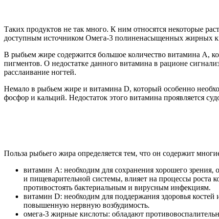
Таких продуктов не так много. К ним относятся некоторые рас
доступным источником Омега-3 полиненасыщенных жирных кис
В рыбьем жире содержится большое количество витамина A, ко
пигментов. О недостатке данного витамина в рационе сигнализи
расслаивание ногтей.
Немало в рыбьем жире и витамина D, который особенно необх
фосфор и кальций. Недостаток этого витамина проявляется с
Польза рыбьего жира определяется тем, что он содержит мног
витамин А: необходим для сохранения хорошего зрения, о
и пищеварительной системы, влияет на процессы роста к
противостоять бактериальным и вирусным инфекциям.
витамин D: необходим для поддержания здоровья костей 
повышенную нервную возбудимость.
омега-3 жирные кислоты: обладают противовоспалительн