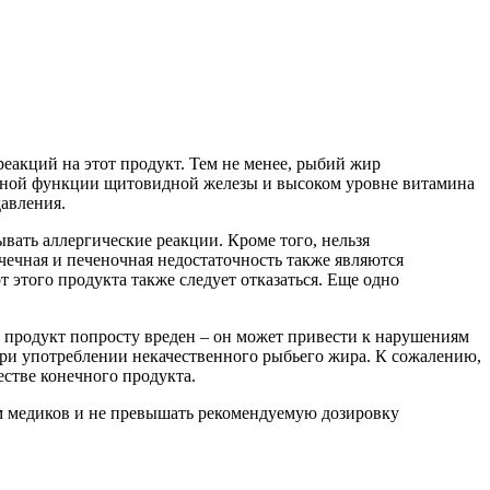
еакций на этот продукт. Тем не менее, рыбий жир
нной функции щитовидной железы и высоком уровне витамина
давления.
вать аллергические реакции. Кроме того, нельзя
ечная и печеночная недостаточность также являются
 этого продукта также следует отказаться. Еще одно
т продукт попросту вреден – он может привести к нарушениям
при употреблении некачественного рыбьего жира. К сожалению,
естве конечного продукта.
ям медиков и не превышать рекомендуемую дозировку