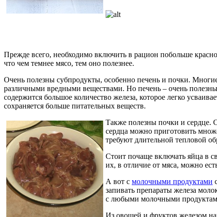
Прежде всего, необходимо включить в рацион побольше красног
что чем темнее мясо, тем оно полезнее.
Очень полезны субпродукты, особенно печень и почки. Многие 
различными вредными веществами. Но печень – очень полезны
содержится большое количество железа, которое легко усваивае
сохраняется больше питательных веществ.
Также полезны почки и сердце. С
сердца можно приготовить множе
требуют длительной тепловой обр
Стоит почаще включать яйца в сво
их, в отличие от мяса, можно ест
А вот с
молочными продуктами
с
запивать препараты железа молок
с любыми молочными продуктам
Из овощей и фруктов железом на