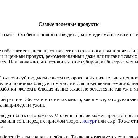
Самые полезные продукты
о мяса. Особенно полезна говядина, затем идет мясо телятины и
избегают есть печень, считая, что раз этот орган выполняет фи
й и ценный продукт, рекомендованный даже для питания самых 
тся. Немаловажно, что готовится этот субпродукт быстрее, чем м
тоят эти субпродукты совсем недорого, а их питательная ценнос
ство полезных блюд, в том числе и для повышения гемоглобина
аботки, железа в блюдах из них зачастую остается не так уж и м
й рацион. Железа в них не так много, как в мясе, зато усваивае
ь, например, на ужин.
ледует быть осторожнее. Молочный белок может препятствовать
ом или есть перед их приемом творог,
йогурт
или сыр. То же отн
и.
иболее богаты гранаты и яблоки. Также рекомендуется есть свек