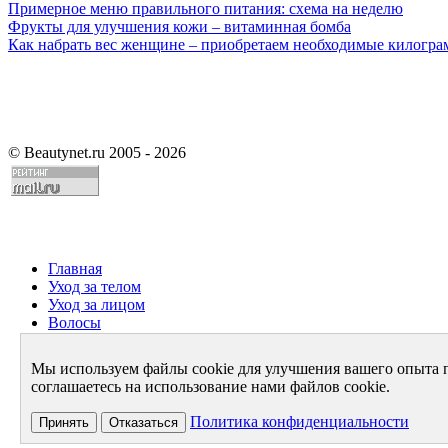
Примерное меню правильного питания: схема на неделю
Фрукты для улучшения кожи – витаминная бомба
Как набрать вес женщине – приобретаем необходимые килогр
©
Beautynet.ru 2005 - 2026
Главная
Уход за телом
Уход за лицом
Волосы
Парфюмерия
Здоровье
Мы используем файлы cookie для улучшения вашего опыта 
Диета
соглашаетесь на использование нами файлов cookie.
Стиль и имидж
Архив
Политика конфиденциальности
Принять
Отказаться