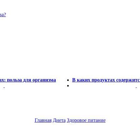
ва?
х: польза для организма
В каких продуктах содержитс
Главная
Диета
Здоровое питание