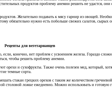
стительных продуктов проблему анемии решить не удастся, они
одуктов. Желательно подавать к мясу гарнир из овощей. Необхо
тому обязательно нужно есть побольше свежих салатов, сырых о
Рецепты для вегетарианцев
, если, конечно, нет проблем с усвоением железа. Гораздо слож
ться, чтобы решить проблему анемии.
уют орехи и сухофрукты. Также очень полезен мед, который, хот
гие темные сорта.
шать стакан грецких орехов с таким же количеством гречневой
дной столовой ложке ежедневно. Можно использовать и готовую 