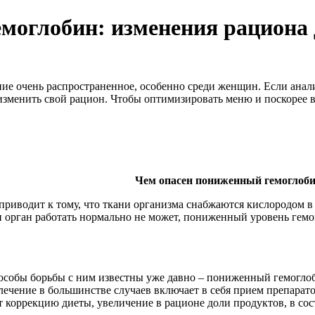
оглобин: изменения рациона 
ие очень распространенное, особенно среди женщин. Если анал
изменить свой рацион. Чтобы оптимизировать меню и поскорее в
Чем опасен пониженный гемоглоб
риводит к тому, что ткани организма снабжаются кислородом в 
н орган работать нормально не может, пониженный уровень гем
особы борьбы с ним известны уже давно – пониженный гемоглоб
лечение в большинстве случаев включает в себя прием препарато
 коррекцию диеты, увеличение в рационе доли продуктов, в сост