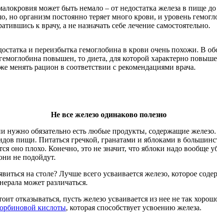
алокровия может быть немало – от недостатка железа в пище до
шо, но организм постоянно теряет много крови, и уровень гемогл
атившись к врачу, а не назначать себе лечение самостоятельно.
остатка и переизбытка гемоглобина в крови очень похожи. В об
гемоглобина повышен, то диета, для которой характерно повыше
уже менять рацион в соответствии с рекомендациями врача.
Не все железо одинаково полезно
и нужно обязательно есть любые продукты, содержащие железо. 
видов пищи. Питаться гречкой, гранатами и яблоками в большинс
тся оно плохо. Конечно, это не значит, что яблоки надо вообще 
ни не подойдут.
виться на столе? Лучше всего усваивается железо, которое соде
нерала может различаться.
оит отказываться, пусть железо усваивается из нее не так хоро
корбиновой кислоты
, которая способствует усвоению железа.