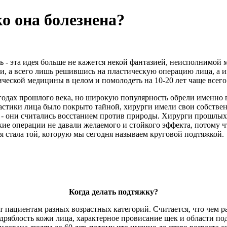
о она болезнена?
ть - эта идея больше не кажется некой фантазией, неисполнимой 
и, а всего лишь решившись на пластическую операцию лица, а и
ческой медицины в целом и помолодеть на 10-20 лет чаще всего
годах прошлого века, но широкую популярность обрели именно в 
тики лица было покрыто тайной, хирурги имели свои собственн
- они считались восстанием против природы. Хирурги прошлых 
кие операции не давали желаемого и стойкого эффекта, потому ч
я стала той, которую мы сегодня называем круговой подтяжкой.
Когда делать подтяжку?
ациентам разных возрастных категорий. Считается, что чем ран
и, дряблость кожи лица, характерное провисание щек и области 