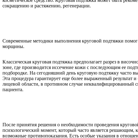
косметическое средство. Круговая подтяжка может быть рекомен
сокращению и растяжению, регенерации.
Современные методики выполнения круговой подтяжки помогают
морщины.
Классическая круговая подтяжка предполагает разрез в височн
зоне, где производится иссечение кожи с последующим ее под
подбородке. На сегодняшний день круговую подтяжку часто в
Эта процедура гарантирует еще более выраженный результат и
лицевой области, в противном случае неквалифицированный сп
пациента.
После принятия решения о необходимости проведения круговой
психологический момент, который часто является решающим, ко
возможные противопоказания. Есть особые указания в отношен