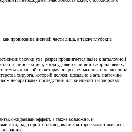
охраняется необходимая эластичность кожи, способность к
 как провисание нижней части лица, а также глубокие
стижения мочки уха, разрез продвигается далее к затылочной
етают с липосакцией, когда удаляется лишний жир на щеках,
истемы - прослойки, которая покрывает мышцы и нервы лица.
астерства хирурга, который должен идеально знать анатомию
ником необратимых последствий для внешности и здоровья
екты, ожидаемый эффект, а также возможно, и
оме того, надо пройти обследование, которое может выявить
 операции.