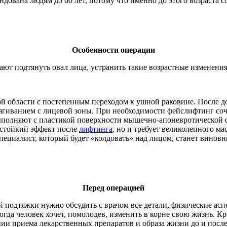
дована людям до 60 лет, потому что именно до этого возраста с
Особенности операции
 подтянуть овал лица, устранить такие возрастные изменения,
ой области с постепенным переходом к ушной раковине. После до
тягиванием с лицевой зоны. При необходимости фейслифтинг соч
ыполняют с пластикой поверхности мышечно-апоневротической с
 стойкий эффект после
лифтинга
, но и требует великолепного м
ециалист, который будет «колдовать» над лицом, станет винов
Перед операцией
 подтяжки нужно обсудить с врачом все детали, физические асп
гда человек хочет, помолодев, изменить в корне свою жизнь. Кр
ии приема лекарственных препаратов и образа жизни до и после