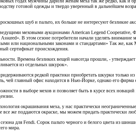
роковых годах мужчины дарили женам меха так же редко, как и б
водству готовой одежды и твердо уверенный в дальнейшем возра
роскошных шуб и пальто, их больше не интересуют безликие акс
 ведущими меховыми аукционами American Legend Cooperative,
Assured». В этом сезоне потребители начали уделять внимание м
тными или национальными законами и стандартами» Так же, как
нный сертификат происхождения.
ности. Времена безликих вещей навсегда прошли, - утверждает 
ливается из отдельных шкурок».
ридерживаются редкой практики приобретать шкурки только из
ль, чей главный офис находится в Нью-Йорке, однако его фирма
ожности в выборе мехов и позволяет быть в курсе всех новаций
цензии.
хнология окрашивания меха, у нас практически неограниченные в
е все же поддаются окраске, мы можем придать практически люб
сезона для Fendi. Сорок пальто черного и белого цвета из шин
сего мира.