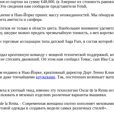
я из партии на сумму €48,000, (в Америке их стоимость равнялас
Эти сведения нам сообщили представители Fendi.
веню в Нью-Йорке принес массу неожиданностей. Мы обнаружил
ета аметиста и сапфира.
ехов не только в области цвета. Наибольшее внимание уделяетс
, шкурке можно придать чрезвычайную тонкость, а мех коротко 
торговые ассоциации типа датской Saga Furs, в состав которой
здал креативную команду с мощной технической поддержкой, ко
о не стеснять движений. Об этом нам сообщил Томас, сын Ива С
м недавно в Нью-Йорке, креативный директор Дорт Ленно Клин
м и даже тончайшими
кружевами
. Так, постепенно возникает мат
еха в уютный твид, именно эту технологию Oscar de la Renta ис
ользовать в меховых изделиях различные варианты вышивки.
 de la Renta. - Современная женщина охотно пополняет меховым
отовой одежды и создавать модели самых различных стилей».