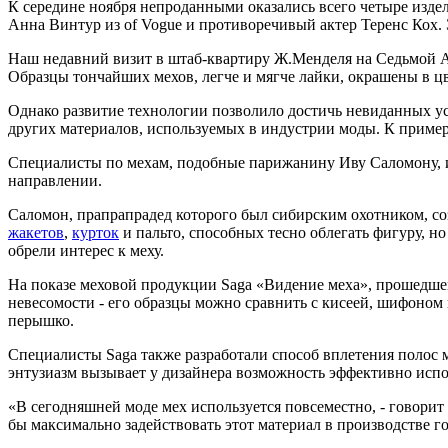
К середине ноября непроданными оказались всего четыре издели
Анна Винтур из of Vogue и противоречивый актер Теренс Кох. 
Наш недавний визит в штаб-квартиру Ж.Менделя на Седьмой А
Образцы тончайших мехов, легче и мягче лайки, окрашены в цв
Однако развитие технологии позволило достичь невиданных усп
других материалов, используемых в индустрии моды. К примеру
Специалисты по мехам, подобные парижанину Иву Саломону, и 
направлении.
Саломон, прапрапрадед которого был сибирским охотником, со
жакетов
,
курток
и пальто, способных тесно облегать фигуру, н
обрели интерес к меху.
На показе меховой продукции Saga «Видение меха», прошедше
невесомости - его образцы можно сравнить с кисеей, шифоно
перышко.
Специалисты Saga также разработали способ вплетения полос м
энтузиазм вызывает у дизайнера возможность эффективно исп
«В сегодняшней моде мех используется повсеместно, - говорит
бы максимально задействовать этот материал в производстве г