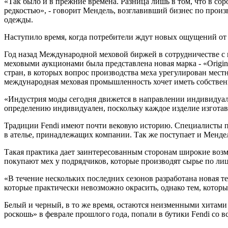
«Так было и в прежние времена. Разница лишь в том, что в со
редкостью», - говорит Мендель, возглавивший бизнес по произ
одежды.
Наступило время, когда потребители ждут новых ощущений от 
Год назад Международной меховой биржей в сотрудничестве с
меховыми аукционами была представлена новая марка - «Origin 
стран, в которых вопрос производства меха урегулирован мес
международная меховая промышленность хочет иметь собстве
«Индустрия моды сегодня движется в направлении индивидуаль
определению индивидуален, поскольку каждое изделие изготав
Традиции Fendi имеют почти вековую историю. Специалисты п
в ателье, принадлежащих компании. Так же поступает и Менде
Такая практика дает заинтересованным сторонам широкие возм
покупают мех у подрядчиков, которые производят сырье по ли
«В течение нескольких последних сезонов разработана новая те
которые практически невозможно окрасить, однако тем, которы
Белый и черный, в то же время, остаются неизменными хитами 
роскошь» в феврале прошлого года, попали в бутики Fendi со в