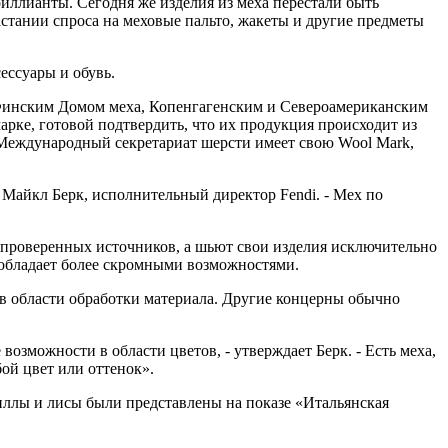
риллианты. Сегодня же изделия из меха перестали быть
стании спроса на меховые пальто, жакеты и другие предметы
ессуары и обувь.
 Финским Домом меха, Копенгагенским и Североамериканским
арке, готовой подтвердить, что их продукция происходит из
 Международный секретариат шерсти имеет свою Wool Mark,
Майкл Берк, исполнительный директор Fendi. - Мех по
 проверенных источников, а шьют свои изделия исключительно
 обладает более скромными возможностями.
 в области обработки материала. Другие концерны обычно
озможности в области цветов, - утверждает Берк. - Есть меха,
ой цвет или оттенок».
шиллы и лисы были представлены на показе «Итальянская