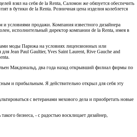
лей взял на себя de la Renta, Саломон же обязуется обеспечить
т в бутики de la Renta. Розничная цена изделия колеблется
вом и условиями продажи. Компания известного дизайнера
Болен, исполнительный директор компании de la Renta, имея в
омами моды Парижа на условиях лицензионных или
 Jean Paul Gaultier, Yves Saint Laurent, Rive Gauche and
enta.
юльен Макдональд, два года назад открывший филиал фирмы по
ресным и прибыльным. Я действительно открыл для себя эту
льтироваться с ветеранами мехового дела и приобретать новые
акого бизнеса, - с радостью восклицает дизайнер,