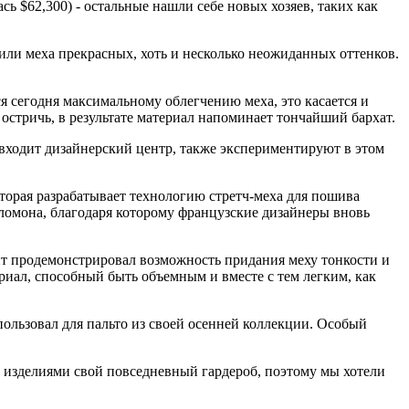
ь $62,300) - остальные нашли себе новых хозяев, таких как
и меха прекрасных, хоть и несколько неожиданных оттенков.
я сегодня максимальному облегчению меха, это касается и
остричь, в результате материал напоминает тончайший бархат.
 входит дизайнерский центр, также экспериментируют в этом
торая разрабатывает технологию стретч-меха для пошива
аломона, благодаря которому французские дизайнеры вновь
т продемонстрировал возможность придания меху тонкости и
ериал, способный быть объемным и вместе с тем легким, как
пользовал для пальто из своей осенней коллекции. Особый
и изделиями свой повседневный гардероб, поэтому мы хотели