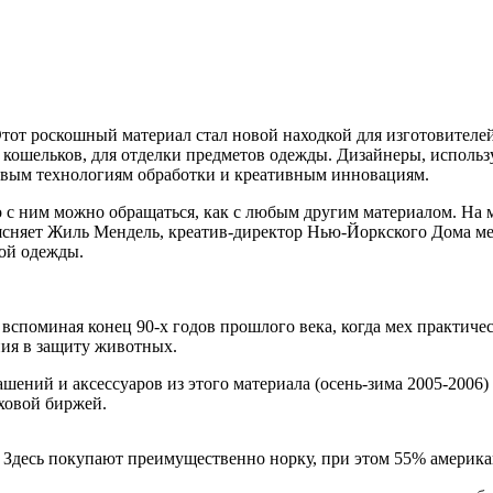
Этот роскошный материал стал новой находкой для изготовителей
 кошельков, для отделки предметов одежды. Дизайнеры, использу
овым технологиям обработки и креативным инновациям.
то с ним можно обращаться, как с любым другим материалом. На
бъясняет Жиль Мендель, креатив-директор Нью-Йоркского Дома ме
вой одежды.
вспоминая конец 90-х годов прошлого века, когда мех практиче
ия в защиту животных.
ений и аксессуаров из этого материала (осень-зима 2005-2006) в
ховой биржей.
 Здесь покупают преимущественно норку, при этом 55% америка