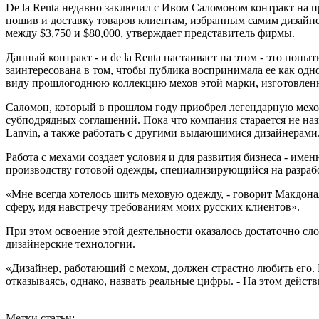
De la Renta недавно заключил с Ивом Саломоном контракт на пр
пошив и доставку товаров клиентам, избранным самим дизайнер
между $3,750 и $80,000, утверждает представитель фирмы.
Данный контракт - и de la Renta настаивает на этом - это по
заинтересована в том, чтобы публика воспринимала ее как одно
виду прошлогоднюю коллекцию мехов этой марки, изготовлен
Саломон, который в прошлом году приобрел легендарную мехо
субподрядных соглашений. Пока что компания старается не называ
Lanvin, а также работать с другими выдающимися дизайнерами
Работа с мехами создает условия и для развития бизнеса - и
производству готовой одежды, специализирующийся на разрабо
«Мне всегда хотелось шить меховую одежду, - говорит Макдона
сферу, идя навстречу требованиям моих русских клиентов».
При этом освоение этой деятельности оказалось достаточно сл
дизайнерские технологии.
«Дизайнер, работающий с мехом, должен страстно любить его. 
отказываясь, однако, назвать реальные цифры. - На этом дейс
Метки статьи: