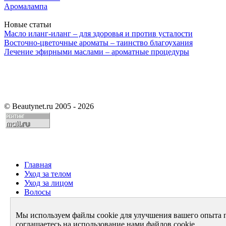
Аромалампа
Новые статьи
Масло иланг-иланг – для здоровья и против усталости
Восточно-цветочные ароматы – таинство благоухания
Лечение эфирными маслами – ароматные процедуры
©
Beautynet.ru 2005 - 2026
Главная
Уход за телом
Уход за лицом
Волосы
Парфюмерия
Здоровье
Мы используем файлы cookie для улучшения вашего опыта 
Диета
соглашаетесь на использование нами файлов cookie.