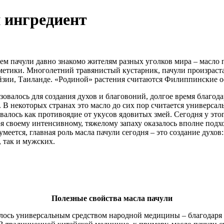
 ингредиент
ием пачули давно знакомо жителям разных уголков мира – масло
етики. Многолетний травянистый кустарник, пачули произрастае
зии, Таиланде. «Родиной» растения считаются Филиппинские о
зовалось для создания духов и благовоний, долгое время благо
. В некоторых странах это масло до сих пор считается универс
алось как противоядие от укусов ядовитых змей. Сегодня у это
ря своему интенсивному, тяжелому запаху оказалось вполне подх
умеется, главная роль масла пачули сегодня – это создание дух
 так и мужских.
Полезные свойства масла пачули
алось универсальным средством народной медицины – благодаря