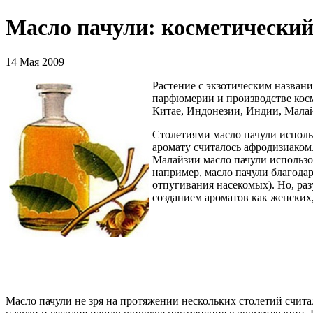
Масло пачули: косметический
14 Мая 2009
Растение с экзотическим назван
парфюмерии и производстве косм
Китае, Индонезии, Индии, Малай
Столетиями масло пачули исполь
аромату считалось афродизиаком
Малайзии масло пачули использов
например, масло пачули благода
отпугивания насекомых). Но, раз
созданием ароматов как женских,
Масло пачули не зря на протяжении нескольких столетий счит