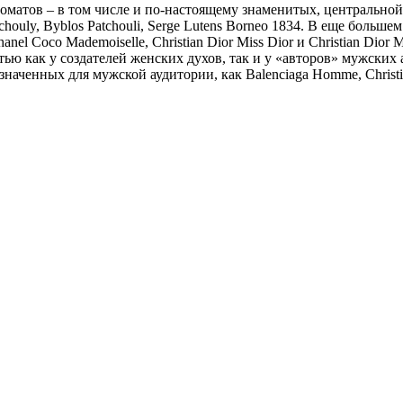
матов – в том числе и по-настоящему знаменитых, центральной 
atchouly, Byblos Patchouli, Serge Lutens Borneo 1834. В еще боль
 Coco Mademoiselle, Christian Dior Miss Dior и Christian Dior Mi
ью как у создателей женских духов, так и у «авторов» мужских 
енных для мужской аудитории, как Balenciaga Homme, Christian 