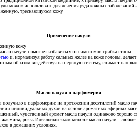
В традиционной китайской медицине, к примеру, масло пачули 
чули можно использовать для лечения ряда кожных заболеваний –
раженную, трескающуюся кожу.
Применение пачули
аженную кожу
асло пачули помогает избавиться от симптомов грибка стопы
отью
и, нормализуя работу сальных желез на коже головы, дела
тным образом воздействуя на нервную систему, снимает напряже
Масло пачули в парфюмерии
 получило в парфюмерии: на протяжении десятилетий масло пач
нии индивидуальных духов на основе ароматных эфирных масел.
щенный, чувственный аромат масла пачули одинаково хорошо с
едра, жасмина, розы. Идеальный «компаньон» масла пачули – лю
ухов в домашних условиях.