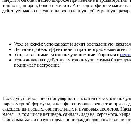
пачули и сегодня нашло широкое применение в ароматерапии. 
тошноты, диареи, болей в животе. А сегодня эфирное масло па
действует масло пачули и на воспаленную, обветренную, разд
Уход за кожей: успокаивает и лечит воспаленную, раздр
Лечение грибка: эффективный противогрибковый агент, м
Уход за волосами: масло пачули помогает бороться с
перх
Успокаивающее действие: масло пачули, самым благоприя
поднимает настроение
Пожалуй, наибольшую популярность экзотическое масло пачули
парфюмерной формулы, и как фиксирующее вещество при созда
аккордов шипровых, ориентальных и пудровых ароматов. Насы
масел – в том числе ветивера, сандала, ладана, бергамота, к
свойствам масло пачули идеально подходит для изготовления д