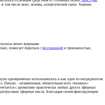
считалось отличным средством от головных болей,
простуды
,
 в том числе акне, экземы, аллергической сыпи. Хорошо
ет волосы менее жирными
ние, помогает бороться с
бессонницей
и тревожностью,
ули одновременно использовалось и как один из ингредиентов
 Пачули – незаменимая, обязательная нота «базовых»
очетается с ароматами практически любых других эфирных
бые цитрусовые эфирные масла. Благодаря своим фиксирующим