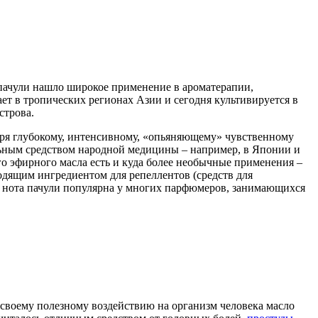
 пачули нашло широкое применение в ароматерапии,
т в тропических регионах Азии и сегодня культивируется в
строва.
даря глубокому, интенсивному, «опьяняющему» чувственному
альным средством народной медицины – например, в Японии и
го эфирного масла есть и куда более необычные применения –
одящим ингредиентом для репеллентов (средств для
ов: нота пачули популярна у многих парфюмеров, занимающихся
 своему полезному воздействию на организм человека масло