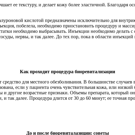
учшает ее текстуру, и делает кожу более эластичной. Благодаря
луроновой кислотой предназначены исключительно для внутрик
ъекция, побелела, необходимо приостановить процедуру и массир
статки необходимо выбрасывать. Инъекции необходимо делать с 
суды, нервы, и так далее. До тех пор, пока в области инъекций
Как проходит процедура биоревитализации
средство для местного обезболивания. В большинстве случаев в
вана, если у пациента очень чувствительная кожа, или низкий 
 и другие возрастные признаки. Объемы препарата, который он в
и так далее. Процедура длится от 30 до 60 минут; ее точная п
До и после биоревиталазиции: советы