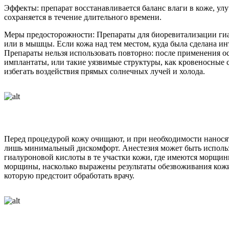
Эффекты: препарат восстанавливается баланс влаги в коже, ул
сохраняется в течение длительного времени.
Меры предосторожности: Препараты для биоревитализации гиа
или в мышцы. Если кожа над тем местом, куда была сделана ин
Препараты нельзя использовать повторно: после применения о
имплантаты, или такие уязвимые структуры, как кровеносные со
избегать воздействия прямых солнечных лучей и холода.
Перед процедурой кожу очищают, и при необходимости наносят 
лишь минимальный дискомфорт. Анестезия может быть использо
гиалуроновой кислоты в те участки кожи, где имеются морщины
морщины, насколько выражены результаты обезвоживания кожи, 
которую предстоит обработать врачу.