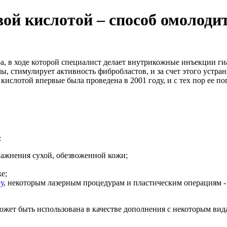
ой кислотой – способ омолоди
ра, в ходе которой специалист делает внутрикожные инъекции г
, стимулирует активность фибробластов, и за счет этого устран
ислотой впервые была проведена в 2001 году, и с тех пор ее по
:
ажнения сухой, обезвоженной кожи;
е;
у
, некоторым лазерным процедурам и пластическим операциям - 
ожет быть использована в качестве дополнения с некоторым ви