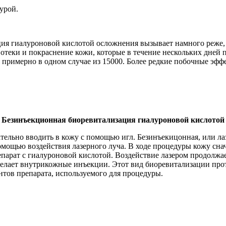
урой.
ация гиалуроновой кислотой осложнения вызывает намного реж
теки и покраснение кожи, которые в течение нескольких дней 
примерно в одном случае из 15000. Более редкие побочные эффе
Безинъекционная биоревитализация гиалуроновой кислотой
ательно вводить в кожу с помощью игл. Безинъекицонная, или л
омощью воздействия лазерного луча. В ходе процедуры кожу сна
епарат с гиалуроновой кислотой. Воздействие лазером продолжае
ч делает внутрикожные инъекции. Этот вид биоревитализации прот
тов препарата, используемого для процедуры.