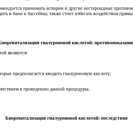
комендуется принимать аспирин и другие нестероидные противо
дить в бани и бассейны; также стоит избегать воздействия прям
Биоревитализация гиалуроновой кислотой: противопоказани
той являются:
орые предполагается вводить гиалуроновую кислоту;
пятствием к проведению данной процедуры.
Биоревитализация гиалуроновой кислотой: последствия